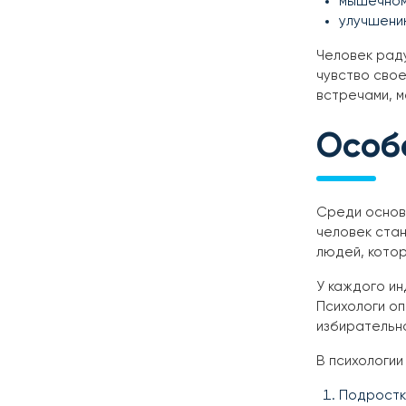
мышечном
улучшени
Человек раду
чувство свое
встречами, м
Особ
Среди основн
человек стан
людей, котор
У каждого ин
Психологи о
избирательн
В психологии
Подростк