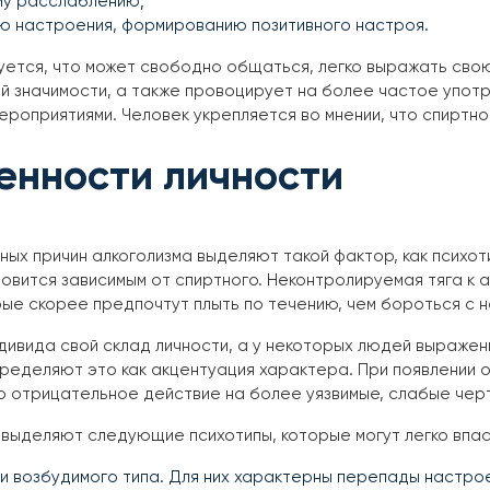
у расслаблению;
ю настроения, формированию позитивного настроя.
ется, что может свободно общаться, легко выражать свою
й значимости, а также провоцирует на более частое упот
ероприятиями. Человек укрепляется во мнении, что спиртно
енности личности
ых причин алкоголизма выделяют такой фактор, как психот
овится зависимым от спиртного. Неконтролируемая тяга к
ые скорее предпочтут плыть по течению, чем бороться с н
дивида свой склад личности, а у некоторых людей выражен
пределяют это как акцентуация характера. При появлении
о отрицательное действие на более уязвимые, слабые чер
 выделяют следующие психотипы, которые могут легко впас
и возбудимого типа. Для них характерны перепады настрое