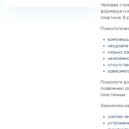
Человек стр
формируется 
спиртное. В 
Психологичес
комплексы
неудовлет
сильно за
нелюбима
отсутств
зависимо
Психологи до
появлению а
пластичным.
Закомплексов
снятию э
устранен