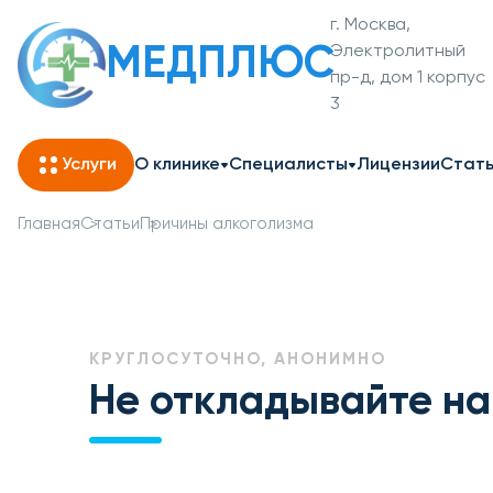
г. Москва,
МЕДПЛЮС
Электролитный
пр-д, дом 1 корпус
3
Услуги
О клинике
Специалисты
Лицензии
Стат
Главная
Статьи
Причины алкоголизма
КРУГЛОСУТОЧНО, АНОНИМНО
Не откладывайте на