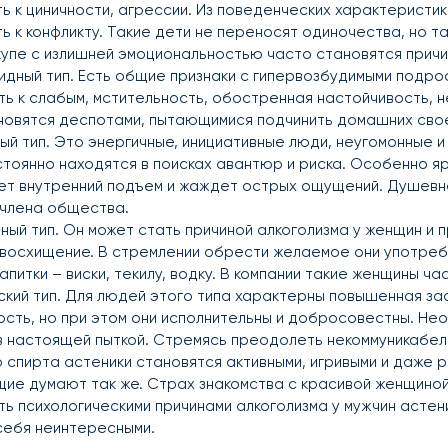
ь к циничности, агрессии. Из поведенческих характеристик
ь к конфликту. Такие дети не переносят одиночества, но т
купе с излишней эмоциональностью часто становятся прич
дный тип. Есть общие признаки с гипервозбудимыми подрос
ь к слабым, мстительность, обостренная настойчивость, н
овятся деспотами, пытающимися подчинить домашних своей
ый тип. Это энергичные, инициативные люди, неугомонные 
стоянно находятся в поисках авантюр и риска. Особенно я
ет внутренний подъем и жаждет острых ощущений. Душевно
 члена общества.
ый тип. Он может стать причиной алкоголизма у женщин и п
 восхищение. В стремлении обрести желаемое они употреб
апитки – виски, текилу, водку. В компании такие женщины 
кий тип. Для людей этого типа характерны повышенная за
сть, но при этом они исполнительны и добросовестны. Не
в настоящей пыткой. Стремясь преодолеть некоммуникабель
 спирта астеники становятся активными, игривыми и даже р
ие думают так же. Страх знакомства с красивой женщиной,
ть психологическими причинами алкоголизма у мужчин астен
себя неинтересными.