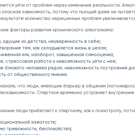
емится уйти от проблем через изменение реальности. Алко
опасная зависимость, потому что пьющий даже не пытается
результате количество нерешенных проблем увеличивается,
кие факторы развития хронического алкоголизма:
, идущие из детства, неуверенность в себе;
ворение тем, как складывается жизнь в целом;
ниженная или, наоборот, завышенная самооценка;
я, стрессовая работа и невозможность уйти с нее;
ие близкого человека рядом, невозможность построения д
сть от общественного мнения.
казали, что люди, имеющие барьер в общении (логоневроз
лкозависимости. Спиртное временно устраняет внутренни
анные люди прибегают к спиртному, как к психотропу, пот
моциональной зажатости;
ию тревожности, беспокойства;