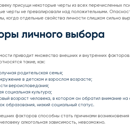
веку присущи некоторые черты из всех перечисленных пси
ые черты не превалировали над положительными. Опасност
ы, когда отдельные свойства личности слишком сильно вы
оры личного выбора
мости приводит множество внешних и внутренних факторов
относятся такие, как:
олучная родительская семья;
кружение в детском и взрослом возрасте;
сти вероисповедания;
ая социальная культура;
вый возраст человека, в котором он обратил внимание на 
ок образования, низкий социальный статус.
ешних факторов способны стать причинами возникновения а
человеку алкогольная зависимость, невозможно.