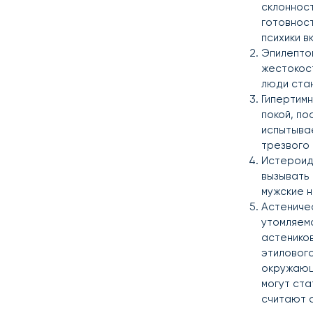
склонност
готовност
психики в
Эпилептои
жестокост
люди стан
Гипертимн
покой, по
испытыва
трезвого
Истероидн
вызывать
мужские н
Астеничес
утомляемо
астенико
этилового
окружающ
могут ста
считают 