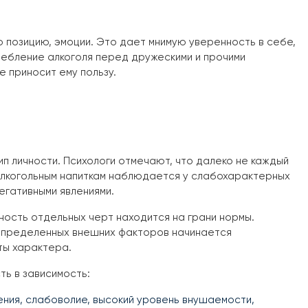
 позицию, эмоции. Это дает мнимую уверенность в себе,
ребление алкоголя перед дружескими и прочими
е приносит ему пользу.
ип личности. Психологи отмечают, что далеко не каждый
 алкогольным напиткам наблюдается у слабохарактерных
егативными явлениями.
ность отдельных черт находится на грани нормы.
 определенных внешних факторов начинается
ты характера.
ть в зависимость:
ния, слабоволие, высокий уровень внушаемости,