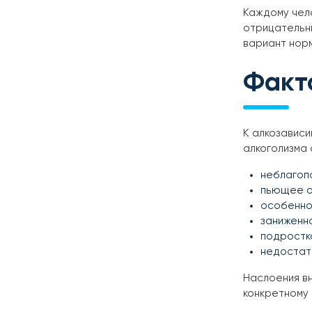
Каждому чело
отрицательн
вариант норм
Факт
К алкозависи
алкоголизма 
неблагоп
пьющее о
особенно
заниженн
подростко
недостат
Наслоения вн
конкретному 