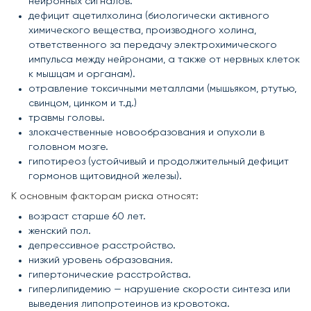
нейронных сигналов.
дефицит ацетилхолина (биологически активного
химического вещества, производного холина,
ответственного за передачу электрохимического
импульса между нейронами, а также от нервных клеток
к мышцам и органам).
отравление токсичными металлами (мышьяком, ртутью,
свинцом, цинком и т.д.)
травмы головы.
злокачественные новообразования и опухоли в
головном мозге.
гипотиреоз (устойчивый и продолжительный дефицит
гормонов щитовидной железы).
К основным факторам риска относят:
возраст старше 60 лет.
женский пол.
депрессивное расстройство.
низкий уровень образования.
гипертонические расстройства.
гиперлипидемию — нарушение скорости синтеза или
выведения липопротеинов из кровотока.