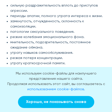
сильную раздражительность вплоть до приступов
агрессии.
периоды апатии, полного утрата интереса к жизни.
замкнутость, отчужденность, склонность к
самоизоляции.
патологии сексуального поведения.
резкие колебания эмоционального фона.
мнительность, подозрительность, постоянное
ожидание обмана.
утрату навыков самообслуживания.
резкая потеря концентрации.
утрату краткосрочной памяти.
Классификация
Мы используем cookie-файлы для наилучшего
представления нашего сайта.
Продолжая использовать этот сайт, вы соглашаетесь с
Заболевание классифицируется на:
использованием cookie-файлов.
типичный фенотип — сочетание ярко выраженных
мнестических (связанных с памятью) осложнений
Хорошо, не показывать снова
гиппокампального типа с акустико-мнестической
Заказать звонок
Вызвать врача на дом
афазией (расстройством речевой функции),