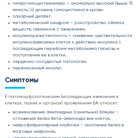
гипергомоцистеинемию — аномально высокий (выше 15
мкмоль/л) уровень гомоцистеина в крови.
сахарный диабет.
метаболический синдром — расстройство обмена
веществ, связанное с ожирением.
инсулинорезистентность — снижение чувствительности
инсулинозависимых клеток к действию инсулина с
последующим перебоем метаболизма глюкозы и
поступления ее в клетки.
сердечно-сосудистые патологии.
перенесенный инсульт.
Симптомы
К патоморфологическим (исследующих изменения в
клетках, тканях и органах) проявлениям БА относят:
возникновение амилоидных (сенильных) бляшек –
отложений белка бета-амилоида вне клеток.
нейрофибриллярные клубочки – скопления белка в
мозговых нейронах.
утрату межнейронных связей, отвечающих за