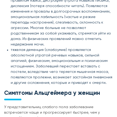
правилам языка), дисграфия (утрата навыков письма),
дислексия (потеря способности читать). Появляются
изменения и провалы в долгосрочных воспоминаниях,
эмоциональная лабильность (частые и резкие
перепады настроения), слезливость, склонность к
агрессии. Многие больные не позволяют
родственникам за собой ухаживать, стремятся уйти из
дома. Из физических проявлений можно отметить
недержание мочи.
тяжелая деменция (слабоумие) проявляется
абсолютной утратой речевых навыков, сильной
апатией, физическим, эмоциональным и психическим
истощением. Заболевший перестает вставать с
постели, вследствие чего теряется мышечная масса,
появляются пролежни, возникает застойная пневмония
и другие осложнения, которые и приводят к смерти.
Симптомы Альцгеймера у женщин
У представительниц слабого пола заболевание
встречается чаще и прогрессирует быстрее, чем у