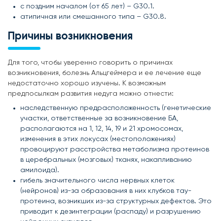
с поздним началом (от 65 лет) – G30.1.
атипичная или смешанного типа – G30.8.
Причины возникновения
Для того, чтобы уверенно говорить о причинах
возникновения, болезнь Альцгеймера и ее лечение еще
недостаточно хорошо изучены. К возможным
предпосылкам развития недуга можно отнести:
наследственную предрасположенность (генетические
участки, ответственные за возникновение БА,
располагаются на 1, 12, 14, 19 и 21 хромосомах,
изменения в этих локусах (местоположениях)
провоцируют расстройства метаболизма протеинов
в церебральных (мозговых) тканях, накапливанию
амилоида).
гибель значительного числа нервных клеток
(нейронов) из-за образования в них клубков тау-
протеина, возникших из-за структурных дефектов. Это
приводит к дезинтеграции (распаду) и разрушению