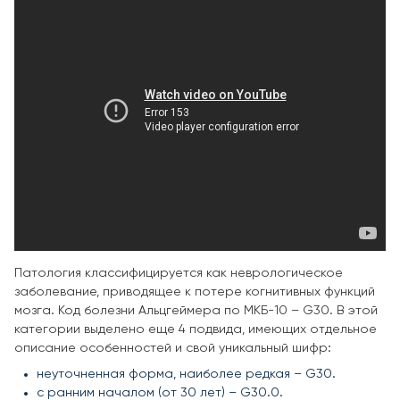
Патология классифицируется как неврологическое
заболевание, приводящее к потере когнитивных функций
мозга. Код болезни Альцгеймера по МКБ-10 – G30. В этой
категории выделено еще 4 подвида, имеющих отдельное
описание особенностей и свой уникальный шифр:
неуточненная форма, наиболее редкая – G30.
с ранним началом (от 30 лет) – G30.0.