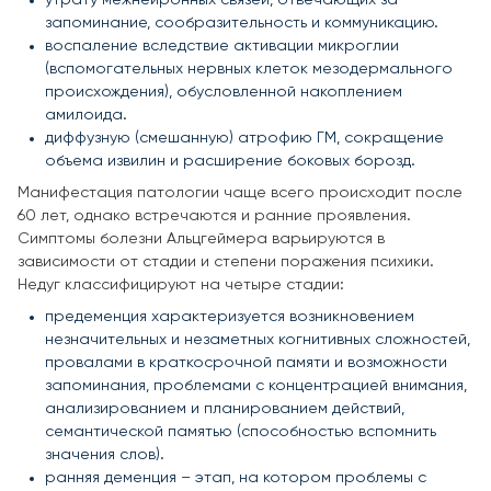
запоминание, сообразительность и коммуникацию.
воспаление вследствие активации микроглии
(вспомогательных нервных клеток мезодермального
происхождения), обусловленной накоплением
амилоида.
диффузную (смешанную) атрофию ГМ, сокращение
объема извилин и расширение боковых борозд.
Манифестация патологии чаще всего происходит после
60 лет, однако встречаются и ранние проявления.
Симптомы болезни Альцгеймера варьируются в
зависимости от стадии и степени поражения психики.
Недуг классифицируют на четыре стадии:
предеменция характеризуется возникновением
незначительных и незаметных когнитивных сложностей,
провалами в краткосрочной памяти и возможности
запоминания, проблемами с концентрацией внимания,
анализированием и планированием действий,
семантической памятью (способностью вспомнить
значения слов).
ранняя деменция – этап, на котором проблемы с