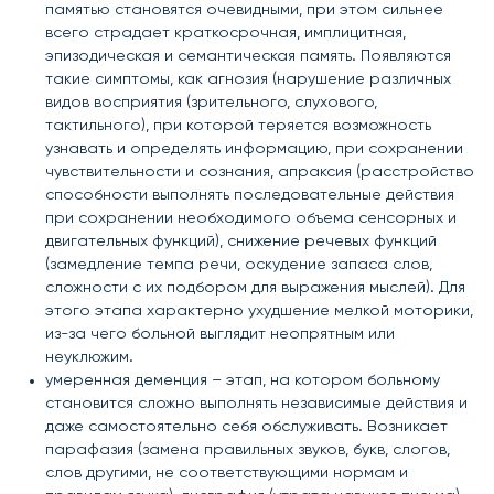
памятью становятся очевидными, при этом сильнее
всего страдает краткосрочная, имплицитная,
эпизодическая и семантическая память. Появляются
такие симптомы, как агнозия (нарушение различных
видов восприятия (зрительного, слухового,
тактильного), при которой теряется возможность
узнавать и определять информацию, при сохранении
чувствительности и сознания, апраксия (расстройство
способности выполнять последовательные действия
при сохранении необходимого объема сенсорных и
двигательных функций), снижение речевых функций
(замедление темпа речи, оскудение запаса слов,
сложности с их подбором для выражения мыслей). Для
этого этапа характерно ухудшение мелкой моторики,
из-за чего больной выглядит неопрятным или
неуклюжим.
умеренная деменция – этап, на котором больному
становится сложно выполнять независимые действия и
даже самостоятельно себя обслуживать. Возникает
парафазия (замена правильных звуков, букв, слогов,
слов другими, не соответствующими нормам и