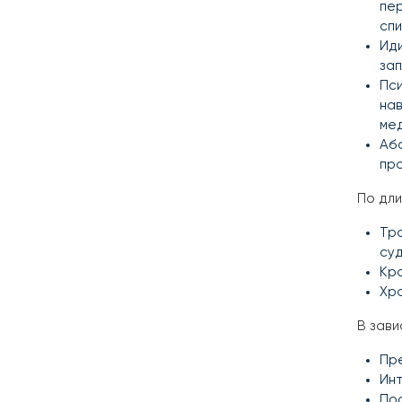
пер
спи
Иди
зап
Пси
нав
ме
Абс
пр
По дли
Тра
суд
Кра
Хро
В зави
Пр
Инт
Пос