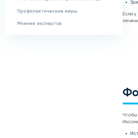
Зри
Профилактические меры
Если у
лечени
Мнение экспертов
Фо
Чтобы 
Инсомн
Ист