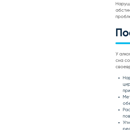
Наруше
абстин
пробле
По
У алко
сна с
своев
Нар
цир
при
Ме
об
Ра
пов
Угн
реа