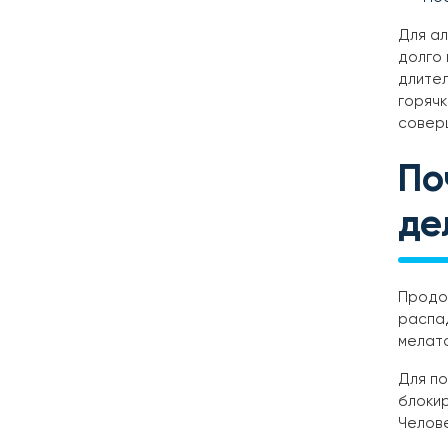
Для ал
долго 
длител
горячк
соверш
По
де
Продол
распа
мелато
Для по
блокир
Челове