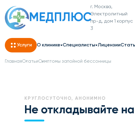
г. Москва,
МЕДПЛЮС
Электролитный
пр-д, дом 1 корпус
3
Услуги
О клинике
Специалисты
Лицензии
Стат
Главная
Статьи
Симптомы запойной бессонницы
КРУГЛОСУТОЧНО, АНОНИМНО
Не откладывайте на