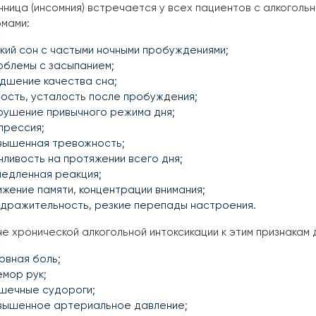
ница (инсомния) встречается у всех пациентов с алкогол
омами:
кий сон с частыми ночными пробуждениями;
облемы с засыпанием;
дшение качества сна;
ость, усталость после пробуждения;
рушение привычного режима дня;
прессия;
вышенная тревожность;
ливость на протяжении всего дня;
медленная реакция;
жение памяти, концентрации внимания;
здражительность, резкие перепады настроения.
е хронической алкогольной интоксикации к этим признакам
овная боль;
мор рук;
шечные судороги;
вышенное артериальное давление;