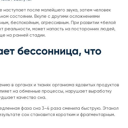
е наступает после малейшего звука, затем человек
ьном состоянии. Вкупе с другими осложнениями
ным, беспокойным, агрессивным. При развитии «белой
от реальности, может напасть на посторонних людей,
ще на ранней стадии.
ает бессонница, что
ению в органах и тканях организма ядовитых продуктов
влияет на обменные процессы, нарушает выработку
удшает качество сна.
медленная фаза сна 3-4 раза сменила быструю. Этанол
езультате сон становится коротким и фрагментарным.