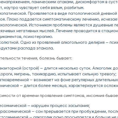
енапряжением, паническими атаками, дискомфортом в суст
т, наутро чувствует себя вялым, разбитым.
опатической. Проявляется в виде патологической дневной 
оя. Плохо поддается симптоматическому лечению, исчезает
хологической. Источником проблемы являются душевные пе
язчивых негативных мыслей. Лечение проводится в стацион
дикаментов, психотерапию.
олютной. Одно из проявлений алкогольного делирия — пси
одуктами распада этанола.
тельности течения, болезнь бывает:
нзиторной (острой) — длится несколько суток. Алкоголик д
ороги, мигрень, тахикардию, испытывает сильную тревогу;
тковременной — возникает на фоне регулярных длительных
нической — длится более месяца, характеризуется осложн
симости от времени проявления симптомов, инсомния бывае
есомнической — нарушен процесс засыпания;
расомнической — сон прерывается при пробуждении, после
тсомнической — алкоголик рано просыпается и больше не 