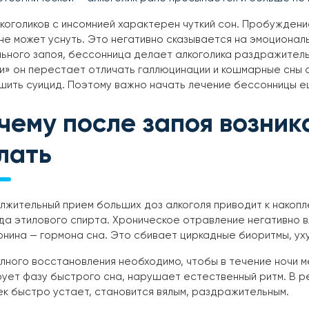
коголиков с инсомнией характерен чуткий сон. Пробуждени
не может уснуть. Это негативно сказывается на эмоционал
ьного запоя, бессонница делает алкоголика раздражитель
и» он перестает отличать галлюцинации и кошмарные сны 
ить суицид. Поэтому важно начать лечение бессонницы е
чему после запоя возник
лать
жительный прием больших доз алкоголя приводит к накопл
да этилового спирта. Хроническое отравление негативно 
нина — гормона сна. Это сбивает циркадные биоритмы, ух
лного восстановления необходимо, чтобы в течение ночи 
ует фазу быстрого сна, нарушает естественный ритм. В р
к быстро устает, становится вялым, раздражительным.