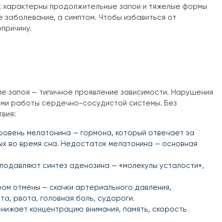
орых характерны продолжительные запои и тяжелые формы
 заболевание, а симптом. Чтобы избавиться от
причину.
ле запоя — типичное проявление зависимости. Нарушения
ми работы сердечно-сосудистой системы. Без
вия:
ровень мелатонина — гормона, который отвечает за
х во время сна. Недостаток мелатонина — основная
подавляют синтез аденозина — «молекулы усталости»,
м отмены — скачки артериального давления,
а, рвота, головная боль, судороги.
снижает концентрацию внимания, память, скорость