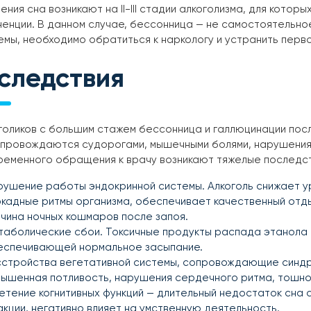
ния сна возникают на II-III стадии алкоголизма, для кот
енции. В данном случае, бессонница — не самостоятельное
мы, необходимо обратиться к наркологу и устранить перво
следствия
голиков с большим стажем бессонница и галлюцинации пос
опровождаются судорогами, мышечными болями, нарушения
ременного обращения к врачу возникают тяжелые последст
ушение работы эндокринной системы. Алкоголь снижает у
кадные ритмы организма, обеспечивает качественный отды
чина ночных кошмаров после запоя.
таболические сбои. Токсичные продукты распада этанола 
еспечивающей нормальное засыпание.
сстройства вегетативной системы, сопровождающие синдро
ышенная потливость, нарушения сердечного ритма, тошнот
етение когнитивных функций — длительный недостаток сна 
кции, негативно влияет на умственную деятельность.