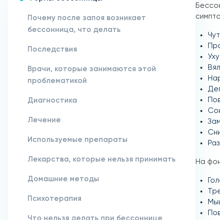
Бессон
симпт
Почему после запоя возникает
бессонница, что делать
Чут
Пр
Последствия
Уху
Вял
Врачи, которые занимаются этой
На
проблематикой
Де
По
Диагностика
Сон
Лечение
За
Сни
Используемые препараты
Ра
Лекарства, которые нельзя принимать
На фон
Домашние методы
Гол
Тре
Психотерапия
Мы
По
Что нельзя делать при бессоннице