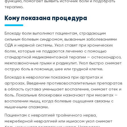
функцию, помогает выявить источник боли и подобрать
терапию.
Кому показана процедура
Блокаду боли выполняют пациентам, страдающим
сильным болевым синдромом, вызванным заболеваниями
ОДА и нервной системы. Укол ставят при хронических
болях, которые не поддаются лечению с помощью
стандартной медикаментозной терапии — остеохондроз,
межпозвоночные грыжи и радикулит. Укол быстро снимает
острую боль в пояснице, шее или грудной клетке.
Блокада в неврологии показана при артритах и
артрозах. Введение противовоспалительных препаратов
в область сустава уменьшает воспаление, снимает отек и
боль. Локальные блокировки назначают при миозитах —
воспалении мышц, когда болевые ощущения связаны с
мышечными спазмами.
Пациентам с невралгией тройничного нерва,
межреберной невралгией или ишиасом укол снимает