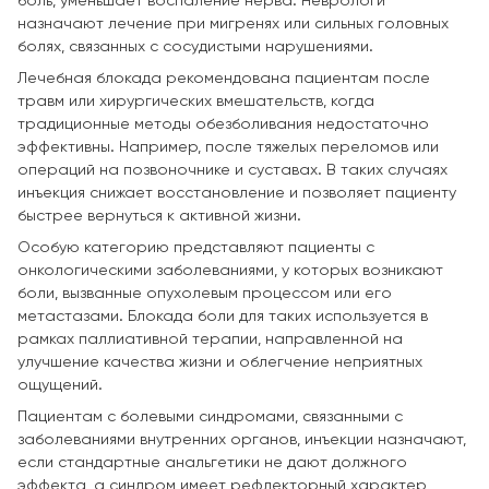
боль, уменьшает воспаление нерва. Неврологи
назначают лечение при мигренях или сильных головных
болях, связанных с сосудистыми нарушениями.
Лечебная блокада рекомендована пациентам после
травм или хирургических вмешательств, когда
традиционные методы обезболивания недостаточно
эффективны. Например, после тяжелых переломов или
операций на позвоночнике и суставах. В таких случаях
инъекция снижает восстановление и позволяет пациенту
быстрее вернуться к активной жизни.
Особую категорию представляют пациенты с
онкологическими заболеваниями, у которых возникают
боли, вызванные опухолевым процессом или его
метастазами. Блокада боли для таких используется в
рамках паллиативной терапии, направленной на
улучшение качества жизни и облегчение неприятных
ощущений.
Пациентам с болевыми синдромами, связанными с
заболеваниями внутренних органов, инъекции назначают,
если стандартные анальгетики не дают должного
эффекта, а синдром имеет рефлекторный характер,