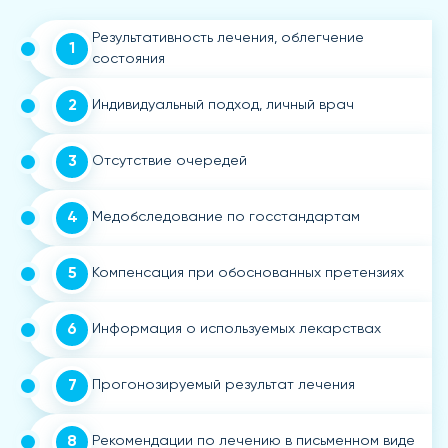
Результативность лечения, облегчение
1
состояния
2
Индивидуальный подход, личный врач
3
Отсутствие очередей
4
Медобследование по госстандартам
5
Компенсация при обоснованных претензиях
6
Информация о используемых лекарствах
7
Прогонозируемый результат лечения
8
Рекомендации по лечению в письменном виде