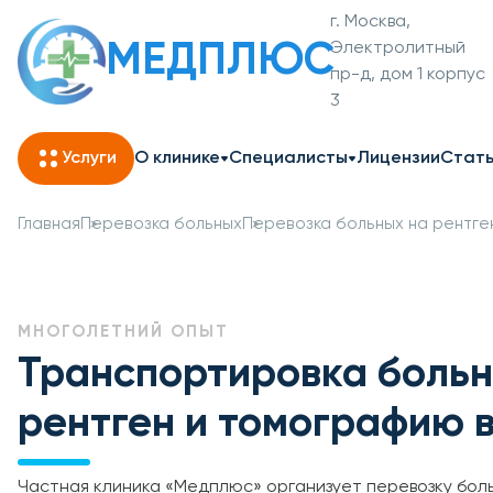
г. Москва,
МЕДПЛЮС
Электролитный
пр-д, дом 1 корпус
3
Услуги
О клинике
Специалисты
Лицензии
Стат
Главная
Перевозка больных
Перевозка больных на рентге
МНОГОЛЕТНИЙ ОПЫТ
Транспортировка больн
рентген и томографию 
Частная клиника «Медплюс» организует перевозку боль