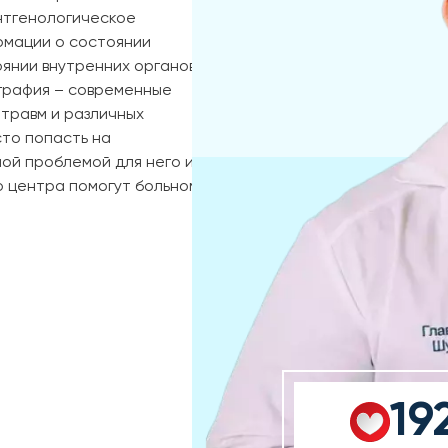
ентгенологическое
рмации о состоянии
оянии внутренних органов
графия – современные
травм и различных
то попасть на
ной проблемой для него и
о центра помогут больному
19