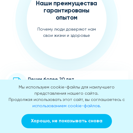
Наши преимущества
гарантированы
опытом
Почему люди доверяют нам
свои жизни и здоровье
Лечим более 20 лет
Множество спасенных жизней
Мы используем cookie-файлы для наилучшего
представления нашего сайта.
Продолжая использовать этот сайт, вы соглашаетесь с
Команда врачей-профессионалов
использованием cookie-файлов.
Сертифицированные профессионалы
Хорошо, не показывать снова
Заказать звонок
Вызвать врача на дом
Интервенция для лечения