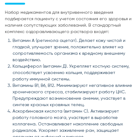
Набор медикаментов для внутривенного введения
подбирается пациенту с учетом состояния его здоровья и
наличия сопутствующих заболеваний. В стандартный
комплекс оздоравливающего раствора входят:
Витамин А (ретинола ацетат). Делает кожу чистой и
гладкой, улучшает зрение, положительно влияет на
сопротивляемость организма к вредному внешнему
воздействию.
Кальциферол (витамин Д). Укрепляет костную систему,
способствует усвоению кальция, поддерживает
работу иммунной системы.
Витамины В1, В6, В12. Минимизируют негативное влияние
хронического стресса, стабилизируют работу ЦНС.
Предупреждают возникновение анемии, участвует в
синтезе красных кровяных телец.
Аскорбиновая кислота (витамин С). Активизирует
работу головного мозга, участвует в выработке
коллагена. Останавливает накопление свободных
радикалов. Ускоряет заживление ран, защищает
организм от инфекций и вирусов.