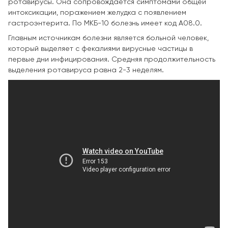
ротавирусы. Она сопровождается симптомами общей
интоксикации, поражением желудка с появлением
гастроэнтерита. По МКБ-10 болезнь имеет код А08.0.
Главным источникам болезни является больной человек,
который выделяет с фекалиями вирусные частицы в
первые дни инфицирования. Средняя продолжительность
выделения ротавируса равна 2-3 неделям.