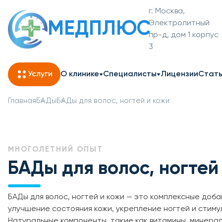
г. Москва,
МЕДПЛЮС
Электролитный
пр-д, дом 1 корпус
3
Услуги
О клинике
Специалисты
Лицензии
Стат
Главная
БАДы
БАДы для волос, ногтей и кожи
МНОГОЛЕТНИЙ ОПЫТ
БАДы для волос, ногтей
БАДы для волос, ногтей и кожи — это комплексные доба
улучшение состояния кожи, укрепление ногтей и стиму
Натуральные компоненты, такие как витамины, минера