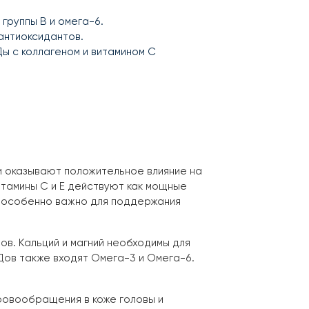
группы B и омега-6.
антиоксидантов.
Ды с коллагеном и витамином C
ни оказывают положительное влияние на
тамины C и E действуют как мощные
о особенно важно для поддержания
в. Кальций и магний необходимы для
Дов также входят Омега-3 и Омега-6.
ровообращения в коже головы и