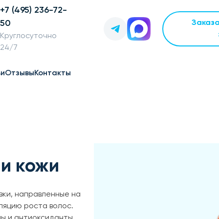
+7 (495) 236-72-
50
Заказ
Круглосуточно
24/7
ьи
Отзывы
Контакты
 и кожи
вки, направленные на
ляцию роста волос.
лы и антиоксиданты,