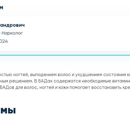
м
сандрович
· Нарколог
2024
тью ногтей, выпадением волос и ухудшением состояния ко
вным решением. В БАДах содержатся необходимые витамин
БАДов для волос, ногтей и кожи помогает восстановить кр
емы