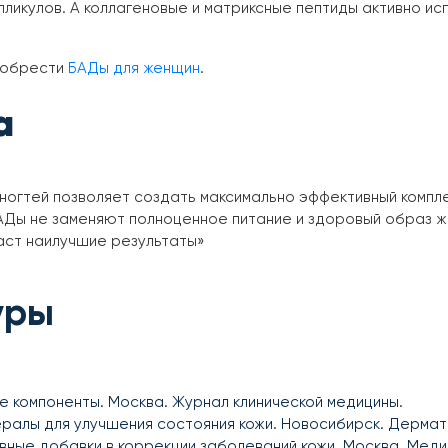
икулов. А коллагеновые и матриксные пептиды активно ис
риобрести
БАДы для женщин
.
а
ногтей позволяет создать максимально эффективный компл
АДы не заменяют полноценное питание и здоровый образ жи
аст наилучшие результаты»
уры
ные компоненты. Москва. Журнал клинической медицины.
инералы для улучшения состояния кожи. Новосибирск. Дермат
тивные добавки в коррекции заболеваний кожи. Москва. Меди