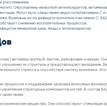
и расслаивание.
рматит). Обусловлены нехваткой антиоксидантов, витаминов 
ентация. Могут быть следствием недостатка витамина C и 
кожи. Возможны из-за дефицита коллагена и витамина C. БА
собствуют снижению воспалительных процессов.
ефицитом минералов (цинк, медь) и антиоксидантов.
Дов
ючают витамины группы B: биотин, рибофлавин и ниацин. О
т улучшению их структуры и предотвращают выпадение. Ви
слительного стресса и способствуя синтезу коллагена. Эт
их процессах и поддержании здоровья волосяных фолликуло
 укрепления структурных компонентов ногтей. В состав БА
 свойствами.
итохимические вещества. Они способствуют стимуляции к