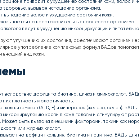
 рационе приводит к ухудшению состояния кожи, волос и н
а здоровье, вызывая истощение организма.
т выпадение волос и ухудшение состояния кожи.
сказывается на восстановительных процессах организма.
алкоголя ведут к ухудшению микроциркуляции и питательно
ствуют улучшению их состояния, обеспечивают организм не
улярное употребление комплексных формул БАДов помогает
и внешний вид кожи.
лемы
ют вследствие дефицита биотина, цинка и аминокислот. БА
т их плотность и эластичность.
ком витаминов (A, D, E) и минералов (железо, селен). БАДы
 микроциркуляцию крови в коже головы и стимулируют рост
. Может быть вызвана внешними факторами, такими как моро
дкости или жирных кислот.
азывает на дефицит кальция, биотина и лецитина. БАДы дл