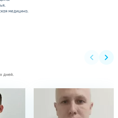
ья.
ская медицина.
х дней.