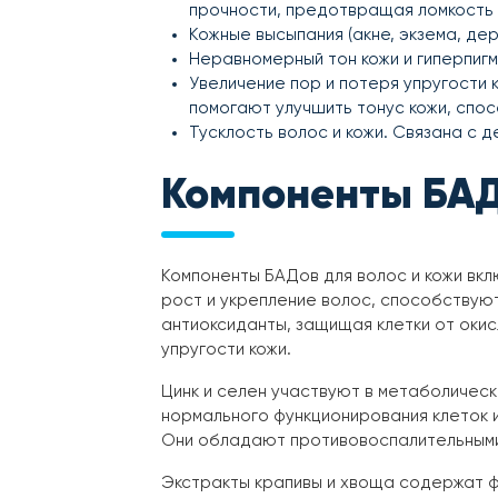
прочности, предотвращая ломкость 
Кожные высыпания (акне, экзема, де
Неравномерный тон кожи и гиперпигм
Увеличение пор и потеря упругости 
помогают улучшить тонус кожи, спо
Тусклость волос и кожи. Связана с д
Компоненты БА
Компоненты БАДов для волос и кожи вкл
рост и укрепление волос, способствую
антиоксиданты, защищая клетки от оки
упругости кожи.
Цинк и селен участвуют в метаболическ
нормального функционирования клеток и
Они обладают противовоспалительными
Экстракты крапивы и хвоща содержат ф