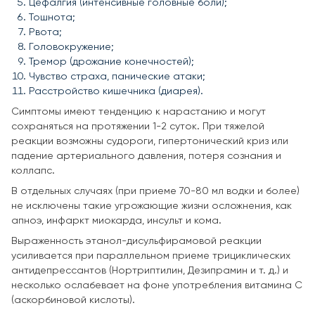
Цефалгия (интенсивные головные боли);
Тошнота;
Рвота;
Головокружение;
Тремор (дрожание конечностей);
Чувство страха, панические атаки;
Расстройство кишечника (диарея).
Симптомы имеют тенденцию к нарастанию и могут
сохраняться на протяжении 1-2 суток. При тяжелой
реакции возможны судороги, гипертонический криз или
падение артериального давления, потеря сознания и
коллапс.
В отдельных случаях (при приеме 70-80 мл водки и более)
не исключены такие угрожающие жизни осложнения, как
апноэ, инфаркт миокарда, инсульт и кома.
Выраженность этанол-дисульфирамовой реакции
усиливается при параллельном приеме трициклических
антидепрессантов (Нортриптилин, Дезипрамин и т. д.) и
несколько ослабевает на фоне употребления витамина С
(аскорбиновой кислоты).