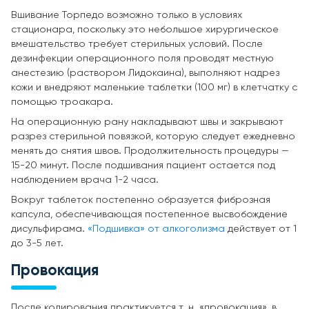
Вшивание Торпедо возможно только в условиях
стационара, поскольку это небольшое хирургическое
вмешательство требует стерильных условий. После
дезинфекции операционного поля проводят местную
анестезию (раствором Лидокаина), выполняют надрез
кожи и внедряют маленькие таблетки (100 мг) в клетчатку с
помощью троакара.
На операционную рану накладывают швы и закрывают
разрез стерильной повязкой, которую следует ежедневно
менять до снятия швов. Продолжительность процедуры —
15-20 минут. После подшивания пациент остается под
наблюдением врача 1-2 часа.
Вокруг таблеток постепенно образуется фиброзная
капсула, обеспечивающая постепенное высвобождение
дисульфирама.
«Подшивка» от алкоголизма
действует от 1
до 3-5 лет.
Провокация
После кодирования практикуется т. н. «провокация», в