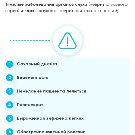
Тяжелые заболевания органов слуха
(неврит слухового
нерва)
и глаз
(глаукома, неврит зрительного нерва);
1
Сахарный диабет
2
Беременность
3
Нежелание пациента лечиться
4
Полиневрит
5
Выраженная эмфизема легких
6
Обострение язвенной болезни