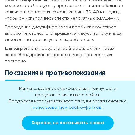
ходе которой пациенту предлагают выпить небольшое
количество алкоголя (бокал пива или 30-40 мл водки),
чтобы он испытал весь спектр неприятных ощущений.
Проведение дисульфирамовой пробы способствует
выработке стойкого отвращения к вкусу, запаху и виду
алкоголя на уровне условных рефлексов.
Для закрепления результатов (профилактики новых
запоев) кодирование Торпедо может проводиться
повторно.
Показания и противопоказания
Мы используем cookie-файлы для наилучшего
Химическая защита от алкоголя может применяться
представления нашего сайта.
параллельно с психотерапевтическими методиками. Эта
Продолжая использовать этот сайт, вы соглашаетесь с
схема лечения называется «Двойной блок». Вшивать
использованием cookie-файлов.
Торпедо и использовать другие методы запретительной
терапии можно при любой степени алкогольной
аддикции.
Хорошо, не показывать снова
Заказать звонок
Вызвать врача на дом
Абсолютные противопоказания: