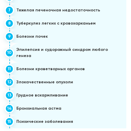
7
Тяжелая печеночная недостаточность
8
Туберкулез легких с кровохарканьем
9
Болезни почек
Эпилепсия и судорожный синдром любого
10
генеза
11
Болезни кроветворных органов
12
Злокачественные опухоли
13
Грудное вскармливание
14
Бронхиальная астма
15
Психические заболевания