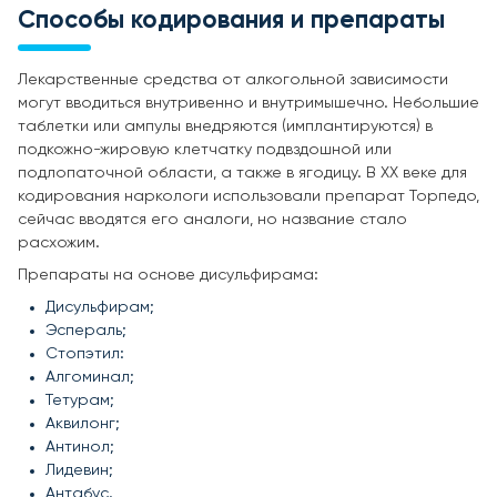
Способы кодирования и препараты
Лекарственные средства от алкогольной зависимости
могут вводиться внутривенно и внутримышечно. Небольшие
таблетки или ампулы внедряются (имплантируются) в
подкожно-жировую клетчатку подвздошной или
подлопаточной области, а также в ягодицу. В ХХ веке для
кодирования наркологи использовали препарат Торпедо,
сейчас вводятся его аналоги, но название стало
расхожим.
Препараты на основе дисульфирама:
Дисульфирам;
Эспераль;
Стопэтил:
Алгоминал;
Тетурам;
Аквилонг;
Антинол;
Лидевин;
Антабус.