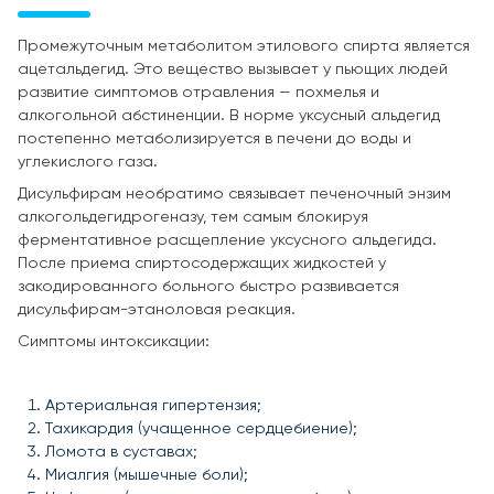
Промежуточным метаболитом этилового спирта является
ацетальдегид. Это вещество вызывает у пьющих людей
развитие симптомов отравления — похмелья и
алкогольной абстиненции. В норме уксусный альдегид
постепенно метаболизируется в печени до воды и
углекислого газа.
Дисульфирам необратимо связывает печеночный энзим
алкогольдегидрогеназу, тем самым блокируя
ферментативное расщепление уксусного альдегида.
После приема спиртосодержащих жидкостей у
закодированного больного быстро развивается
дисульфирам-этаноловая реакция.
Симптомы интоксикации:
Артериальная гипертензия;
Тахикардия (учащенное сердцебиение);
Ломота в суставах;
Миалгия (мышечные боли);