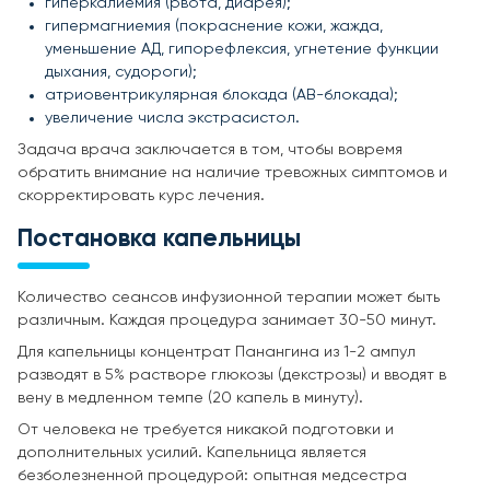
гиперкалиемия (рвота, диарея);
гипермагниемия (покраснение кожи, жажда,
уменьшение АД, гипорефлексия, угнетение функции
дыхания, судороги);
атриовентрикулярная блокада (АВ-блокада);
увеличение числа экстрасистол.
Задача врача заключается в том, чтобы вовремя
обратить внимание на наличие тревожных симптомов и
скорректировать курс лечения.
Постановка капельницы
Количество сеансов инфузионной терапии может быть
различным. Каждая процедура занимает 30-50 минут.
Для капельницы концентрат Панангина из 1-2 ампул
разводят в 5% растворе глюкозы (декстрозы) и вводят в
вену в медленном темпе (20 капель в минуту).
От человека не требуется никакой подготовки и
дополнительных усилий. Капельница является
безболезненной процедурой: опытная медсестра