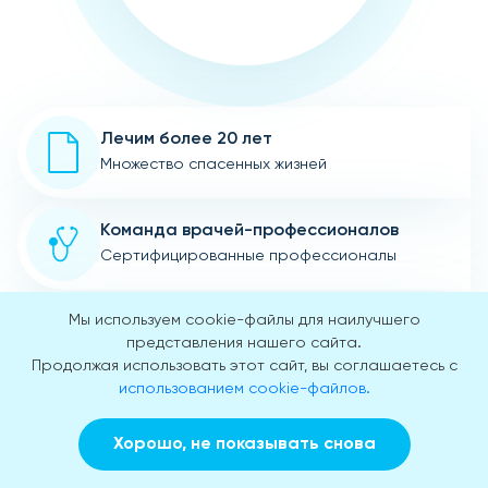
Лечим более 20 лет
Множество спасенных жизней
Команда врачей-профессионалов
Сертифицированные профессионалы
Интервенция для лечения
Мы используем cookie-файлы для наилучшего
представления нашего сайта.
для мотивации к помощи
Продолжая использовать этот сайт, вы соглашаетесь с
использованием cookie-файлов.
Помошь больным анонимно
не передаем личные данные
Хорошо, не показывать снова
Заказать звонок
Вызвать врача на дом