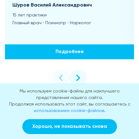
Шуров Василий Александрович
15 лет практики
Главный врач · Психиатр · Нарколог
Подробнее
Мы используем cookie-файлы для наилучшего
представления нашего сайта.
Продолжая использовать этот сайт, вы соглашаетесь с
использованием cookie-файлов.
Лицензии
Хорошо, не показывать снова
Медицинская лицензия Л041-01137-77/00334180. Мы
Заказать звонок
Вызвать врача на дом
работаем легально и абсолютно прозрачно.