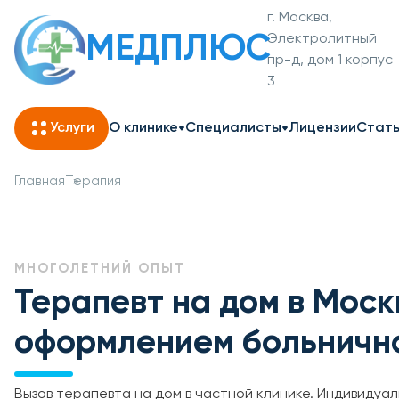
г. Москва,
МЕДПЛЮС
Электролитный
пр-д, дом 1 корпус
3
Услуги
О клинике
Специалисты
Лицензии
Стат
Главная
Терапия
МНОГОЛЕТНИЙ ОПЫТ
Терапевт на дом в Москв
оформлением больнично
Вызов терапевта на дом в частной клинике. Индивидуа