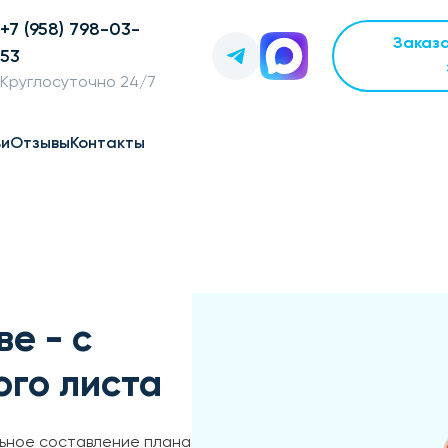
+7 (958) 798-03-
Заказ
53
Круглосуточно 24/7
ьи
Отзывы
Контакты
е - с
го листа
льное составление плана