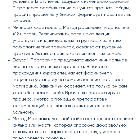
условные 12 ступенек, ведущих к изменению сознания.
В процессе реабилитации он учится прощать обиды,
просить прощение у близких, формирует новый взгляд
на жизнь.
Миннесотская модель. Метод расширяет и дополняет
«12 шагов». Реабилитанты посещают лекции,
участвуют в индивидуальных и групповых занятиях,
психологических тренингах, осваивают духовные
практики. Активно привлекаются члены их семей.
Daytoli. Программа предусматривает минимальное
вмешательство психотерапевта. В начале
прохождения курса специалист формирует у
пациента установку на самоисцеление, повышает
мотивацию. Зависимый осознает, что только он сам
способен помочь себе. Врач лишь корректирует
процесс, иногда с помощью препаратов и
рекомендаций, но главная роль принадлежит
больному.
Метод Маршака. Больной работает над построением
сильной личности, которая способна добровольно
отказываться от наркотиков, алкоголя, уверенно
преодолевать соблазны.