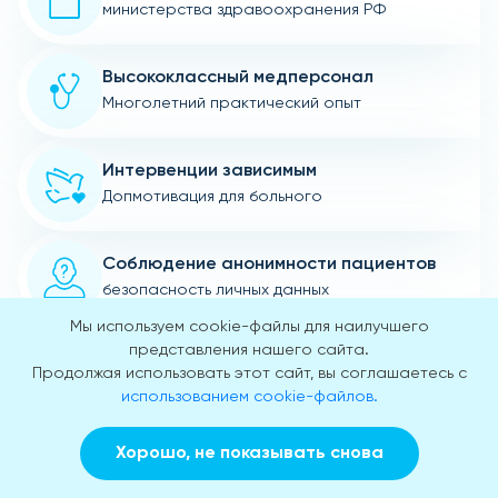
министерства здравоохранения РФ
Высококлассный медперсонал
Многолетний практический опыт
Интервенции зависимым
Допмотивация для больного
Соблюдение анонимности пациентов
безопасность личных данных
Мы используем cookie-файлы для наилучшего
представления нашего сайта.
Приятная атмосфера
Продолжая использовать этот сайт, вы соглашаетесь с
Тактичный медперсонал
использованием cookie-файлов.
Экспертный подход
Хорошо, не показывать снова
Заказать звонок
Вызвать врача на дом
к оказанию помощи пациентам