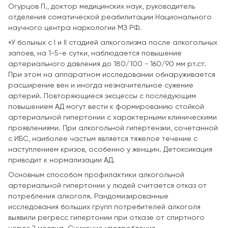
Огурцов П., доктор медицинских наук, руководитель
отделения соматической реабилитации Национального
научного центра наркологии МЗ РФ.
«У больных с I и II стадией алкоголизма после алкогольных
запоев, на 1-5-е сутки, наблюдается повышение
артериального давления до 180/100 - 160/90 мм рт.ст.
При этом на аппаратном исследовании обнаруживается
расширение вен и иногда незначительное сужение
артерий. Повторяющиеся эксцессы с последующим
повышением АД могут вести к формированию стойкой
артериальной гипертонии с характерными клиническими
проявлениями. При алкогольной гипертензии, сочетанной
с ИБС, наиболее частым является тяжелое течение с
наступлением кризов, особенно у женщин. Детоксикация
приводит к нормализации АД.
Основным способом профилактики алкогольной
артериальной гипертонии у людей считается отказ от
потребления алкоголя. Рандомизированные
исследования больших групп потребителей алкоголя
выявили регресс гипертонии при отказе от спиртного