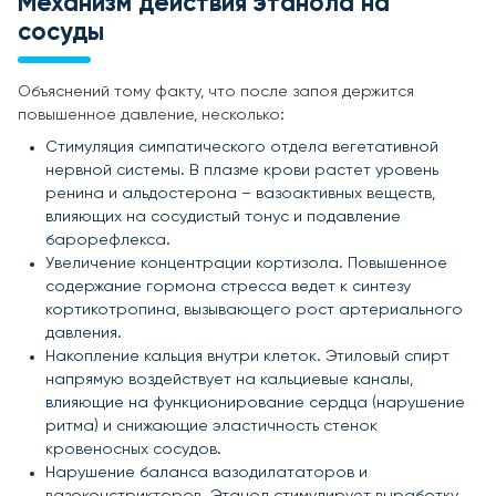
Механизм действия этанола на
сосуды
Объяснений тому факту, что после запоя держится
повышенное давление, несколько:
Стимуляция симпатического отдела вегетативной
нервной системы. В плазме крови растет уровень
ренина и альдостерона – вазоактивных веществ,
влияющих на сосудистый тонус и подавление
барорефлекса.
Увеличение концентрации кортизола. Повышенное
содержание гормона стресса ведет к синтезу
кортикотропина, вызывающего рост артериального
давления.
Накопление кальция внутри клеток. Этиловый спирт
напрямую воздействует на кальциевые каналы,
влияющие на функционирование сердца (нарушение
ритма) и снижающие эластичность стенок
кровеносных сосудов.
Нарушение баланса вазодилататоров и