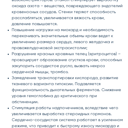
вазоконстрикторов. Этанол стимулирует выработку
оксида азота – вещества, повреждающего эндотелий
кровеносных сосудов. Стенки теряют способность
расслабляться, увеличивается вязкость крови,
давление повышается.
Повышение нагрузки на миокард и необходимость
перекачивать значительные объемы крови ведет к
увеличению размера сердца, левого желудочка и
правожелудочковой экстрасистолии;
Разрушение красных кровяных телец (эритроцитов) –
провоцирует образование сгустков крови, способных
закупорить сосудистое русло, вызвать некроз
сердечной мышцы, тромбоз.
Замедление транспортировки кислорода, развитие
тканевого варианта гипоксии. Подавляется
функциональность дыхательных ферментов. Снижение
уровня гемоглобина до критического при
абстиненции.
Стимуляция работы надпочечников, вследствие чего
увеличивается выработка стероидных гормонов.
Сердечно-сосудистая система работает в усиленном
режиме, что приводит к быстрому износу миокарда и