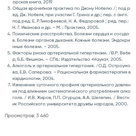
орская книга, 2019
Общая врачебная практика по Джону Нобелю /; под р
ед. Дж. Нобеля, при участии Г. Грина и др.; пер. с англ.
под ред. Е. Р.Тимофеевой, Н. А. Федоровой ; ред. пер.:
Н. Г. Иванова и др. – М. : Практика, 2005.
Психические расстройства. Болезни сердца и сосудо
в. Болезни органов дыхания. Кожные болезни. Эндокри
нные болезни. – 2005.
Факторы риска артериальной гипертензии. /В.Р. Вебе
р, Б.Б. Фишман. – СПб.: Издательство «Наука», 2005.
Алкоголь и артериальная гипертония. /О.Д. Остроумо
ва, Е.В. Саперова. – Рациональная фармакотерапия в
кардиологии, 2004.
Изменение суточного профиля артериального давлен
ия под влиянием систематического употребления алко
голя. / И.В. Жиров, П.П. Огурцов, А.А. Шелепин. / Вестн
ик Российского университета дружбы народов, 2000.
Просмотров: 3 460