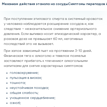
Механизм действия этанола на сосуды
Симптомы перепадов 
При поступлении этилового спирта в системный кровоток
у человека наблюдается расширение сосудов и, как
следствие – незначительное снижение артериального
давления. Если выпивка носит эпизодический характер, а
разовая доза не превышает 60 мл, негативных
последствий это не вызывает.
При запое зависимый пьет на протяжении 3-10 дней.
Физическая тяга к алкоголю и тяжелое похмелье
заставляют прибегать к «лечению» алкогольными
напитками для снятия характерных симптомов:
головокружение;
пульсация в висках;
тошнота;
неустойчивая походка;
общая слабость;
учащенное сердцебиение;
озноб;