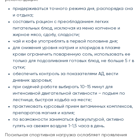
придерживаться точного режима дня, распорядка сна
и отдыха;
составить рацион с преобладанием легких
питательных блюд, исключая из меню копченое и
жирное мясо, сдобу, сладости;
чай и кофе употреблять в первой половине дня;
для снижения уровня натрия и хлоридов в плазме
крови ограничить поваренную соль, использовать ее
только для подсаливания готовых блюд, не больше 5 г в
сутки;
обеспечить контроль за показателями АД, вести
дневник здоровья;
при сидячей работе выбирать 10-15 минут для
интенсивной двигательной активности – подъем по
лестнице, быстрая ходьба на месте;
практиковать курсовый прием витаминных комплексов,
препаратов магния и калия;
по возможности заниматься физкультурой, активно
гулять на свежем воздухе 1-1,5 часа в день.
Посильная спортивная нагрузка ослабляет проявления