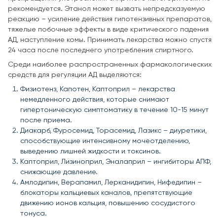
рекомендуется. Этанол может вызвать непредсказуемую
реакцию – усиление действия гипотензивных препаратов,
тяжелые побочные эффекты в виде критического падения
АД, наступление комы. Принимать лекарства можно спустя
24 часа после последнего употребления спиртного.
Среди наиболее распространенных фармакологических
средств для регуляции АД выделяются:
Физиотенз, Капотен, Каптоприл – лекарства
немедленного действия, которые снимают
гипертоническую симптоматику в течение 10-15 минут
после приема.
Диакарб, Фуросемид, Торасемид, Лазикс – диуретики,
способствующие интенсивному мочеотделению,
выведению лишней жидкости и токсинов.
Каптоприл, Лизиноприл, Эналаприл – ингибиторы АПФ,
снижающие давление.
Амлодипин, Верапамил, Лерканидипин, Нифедипин –
блокаторы кальциевых каналов, препятствующие
движению ионов кальция, повышению сосудистого
тонуса.