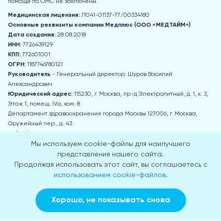
помощи по ОМС не заключены.
Медицинская лицензия:
Л041-01137-77/00334180
Основные реквизиты компании Медпл
юс (ООО «МЕДТАЙМ»)
Дата создания:
28.08.2018
ИНН:
7726439129
КПП:
772601001
ОГРН:
1187746780121
Руководитель
- Генеральный директор: Шуров Василий
Александрович
Юридический адрес:
115230, г. Москва, пр-д Электролитный, д. 1, к. 3,
Этаж 1, помещ. IVа, ком. 8
Департамент здравоохранения города Москвы 127006, г. Москва,
Оружейный пер., д. 43
+7 (495) 777-77-77
zdrav@mos.ru
Мы используем cookie-файлы для наилучшего
Пн-Чт: 8:00-17:00 Пт: 8:00-15:45 Обед: 12:30-13:15 Сб, Вс - выходные дни
представления нашего сайта.
Продолжая использовать этот сайт, вы соглашаетесь с
Приемная Департамента здравоохранения города Москвы
использованием cookie-файлов.
г. Москва, 2-й Щемиловский пер., д. 4А
Пн-Чт: 9:00-18:00 Пт: 9:00-16:45 Обед: 13:30-14:30 Сб, Вс - выходные дни
Хорошо, не показывать снова
© 2018-2026
Заказать звонок
Вызвать врача на дом