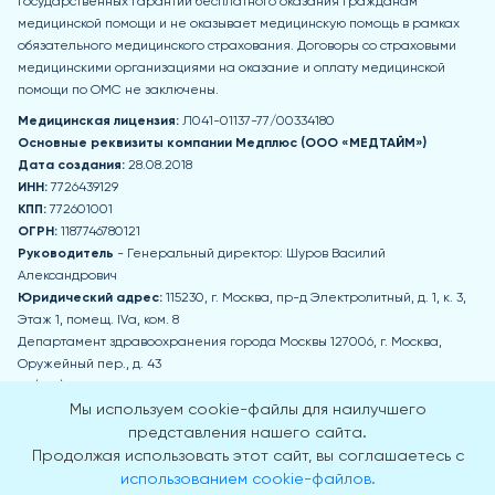
государственных гарантий бесплатного оказания гражданам
медицинской помощи и не оказывает медицинскую помощь в рамках
обязательного медицинского страхования. Договоры со страховыми
медицинскими организациями на оказание и оплату медицинской
помощи по ОМС не заключены.
Медицинская лицензия:
Л041-01137-77/00334180
Основные реквизиты компании Медпл
юс (ООО «МЕДТАЙМ»)
Дата создания:
28.08.2018
ИНН:
7726439129
КПП:
772601001
ОГРН:
1187746780121
Руководитель
- Генеральный директор: Шуров Василий
Александрович
Юридический адрес:
115230, г. Москва, пр-д Электролитный, д. 1, к. 3,
Этаж 1, помещ. IVа, ком. 8
Департамент здравоохранения города Москвы 127006, г. Москва,
Оружейный пер., д. 43
+7 (495) 777-77-77
zdrav@mos.ru
Мы используем cookie-файлы для наилучшего
Пн-Чт: 8:00-17:00 Пт: 8:00-15:45 Обед: 12:30-13:15 Сб, Вс - выходные дни
представления нашего сайта.
Продолжая использовать этот сайт, вы соглашаетесь с
Приемная Департамента здравоохранения города Москвы
использованием cookie-файлов.