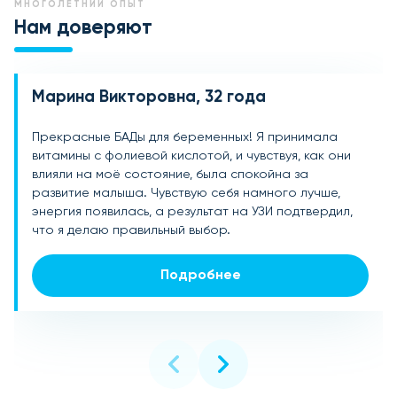
МНОГОЛЕТНИЙ ОПЫТ
Нам доверяют
Марина Викторовна, 32 года
Анна Сергеевна, 28 лет
Елена Александровна, 35 лет
Прекрасные БАДы для беременных! Я принимала
Очень рада, что выбрала эти БАДы! Во время
Витамины при беременности просто спасение!
витамины с фолиевой кислотой, и чувствуя, как они
беременности было много беспокойства по поводу
Почувствовала значительное улучшение состояния и
влияли на моё состояние, была спокойна за
состояния здоровья, но благодаря этим добавкам я
энергии уже через неделю после начала приёма.
развитие малыша. Чувствую себя намного лучше,
чувствовала себя намного спокойнее. Ощущения от
Безопасные, эффективные и абсолютно подходящие
энергия появилась, а результат на УЗИ подтвердил,
использования — просто великолепные! Рекомендую
для мамы и малыша. Очень довольна результатом
что я делаю правильный выбор.
всем.
Подробнее
Подробнее
Подробнее