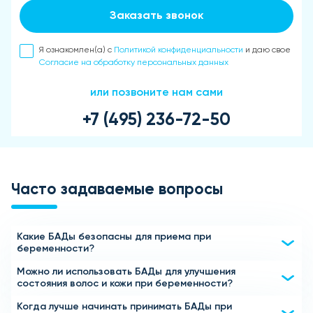
Заказать звонок
Я ознакомлен(а) с
Политикой конфиденциальности
и даю свое
Согласие на обработку персональных данных
или позвоните нам сами
+7 (495) 236-72-50
Часто задаваемые вопросы
Какие БАДы безопасны для приема при
беременности?
Можно ли использовать БАДы для улучшения
Для беременных женщин важно выбирать БАДы,
состояния волос и кожи при беременности?
содержащие безопасные и натуральные компоненты,
такие как фолиевая кислота, йод, витамины группы B,
Когда лучше начинать принимать БАДы при
Да, многие БАДы, содержащие витамины A, E, C, а также