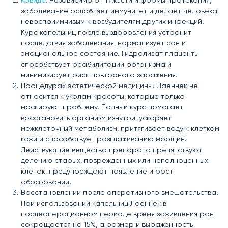
Ковиде
. Независимо от тяжести и формы протекания,
заболевание ослабляет иммунитет и делает человека
невосприимчивым к возбудителям других инфекций.
Курс капельниц после выздоровления устранит
последствия заболевания, нормализует сон и
эмоциональное состояние. Гидролизат плаценты
способствует реабилитации организма и
минимизирует риск повторного заражения.
Процедурах эстетической медицины. Лаеннек не
относится к уколам красоты, которые только
маскируют проблему. Полный курс помогает
восстановить организм изнутри, ускоряет
межклеточный метаболизм, притягивает воду к клеткам
кожи и способствует разглаживанию морщин.
Действующие вещества препарата препятствуют
делению старых, поврежденных или неполноценных
клеток, предупреждают появление и рост
образований.
Восстановлении после оперативного вмешательства.
При использовании капельниц Лаеннек в
послеоперационном периоде время заживления ран
сокращается на 15%, а размер и выраженность