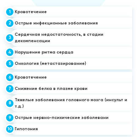
1
Кровотечение
2
Острые инфекционные заболевания
Сердечная недостаточность, в стадии
3
декомпенсации
4
Нарушение ритма сердца
5
Онкология (метастазирование)
6
Кровотечение
7
Снижение белка в плазме крови
Тяжелые заболевания головного мозга (инсульт и
8
т.д.)
9
Острые нервно-психические заболевани
10
Гипотония