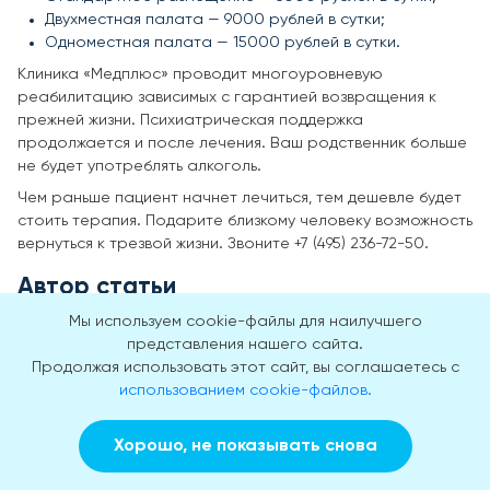
Двухместная палата — 9000 рублей в сутки;
Одноместная палата — 15000 рублей в сутки.
Клиника «Медплюс» проводит многоуровневую
реабилитацию зависимых с гарантией возвращения к
прежней жизни. Психиатрическая поддержка
продолжается и после лечения. Ваш родственник больше
не будет употреблять алкоголь.
Чем раньше пациент начнет лечиться, тем дешевле будет
стоить терапия. Подарите близкому человеку возможность
вернуться к трезвой жизни. Звоните +7 (495) 236-72-50.
Автор статьи
Мы используем cookie-файлы для наилучшего
представления нашего сайта.
Гладышев Виталий Николаевич
Продолжая использовать этот сайт, вы соглашаетесь с
Специализация
использованием cookie-файлов.
Психиатр, нарколог
Полезные курсы
Хорошо, не показывать снова
Заказать звонок
Вызвать врача на дом