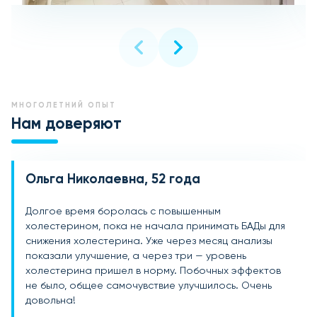
МНОГОЛЕТНИЙ ОПЫТ
Нам доверяют
Ольга Николаевна, 52 года
Владимир Петрович, 47 лет
Светлана Сергеевна, 60 лет
Долгое время боролась с повышенным
По рекомендации врача начал принимать БАДы для
На протяжении нескольких лет боролась с
холестерином, пока не начала принимать БАДы для
нормализации холестерина, так как диета не
повышенным холестерином, пока не открыла для
снижения холестерина. Уже через месяц анализы
давала нужного результата. Через два месяца
себя эффективные БАДы для его снижения. Уже после
показали улучшение, а через три — уровень
отметил улучшение состояния сосудов и снижение
первого курса заметила снижение уровня
холестерина пришел в норму. Побочных эффектов
уровня "плохого" холестерина. Приятный бонус —
холестерина в крови, самочувствие стало
не было, общее самочувствие улучшилось. Очень
больше энергии и улучшение самочувствия в целом.
значительно лучше. Натуральный состав и удобный
довольна!
прием делают этот продукт идеальным выбором!