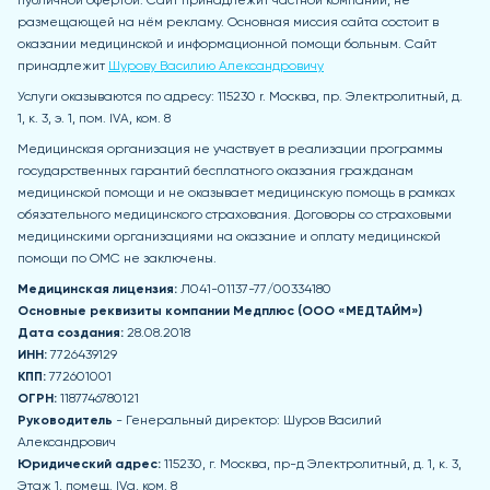
публичной офертой. Сайт принадлежит частной компании, не
размещающей на нём рекламу. Основная миссия сайта состоит в
оказании медицинской и информационной помощи больным. Сайт
принадлежит
Шурову Василию Александровичу
Услуги оказываются по адресу: 115230 r. Москва, пр. Электролитный, д.
1, к. 3, э. 1, пом. IVA, ком. 8
Медицинская организация не участвует в реализации программы
государственных гарантий бесплатного оказания гражданам
медицинской помощи и не оказывает медицинскую помощь в рамках
обязательного медицинского страхования. Договоры со страховыми
медицинскими организациями на оказание и оплату медицинской
помощи по ОМС не заключены.
Медицинская лицензия:
Л041-01137-77/00334180
Основные реквизиты компании Медпл
юс (ООО «МЕДТАЙМ»)
Дата создания:
28.08.2018
ИНН:
7726439129
КПП:
772601001
ОГРН:
1187746780121
Руководитель
- Генеральный директор: Шуров Василий
Александрович
Юридический адрес:
115230, г. Москва, пр-д Электролитный, д. 1, к. 3,
Этаж 1, помещ. IVа, ком. 8