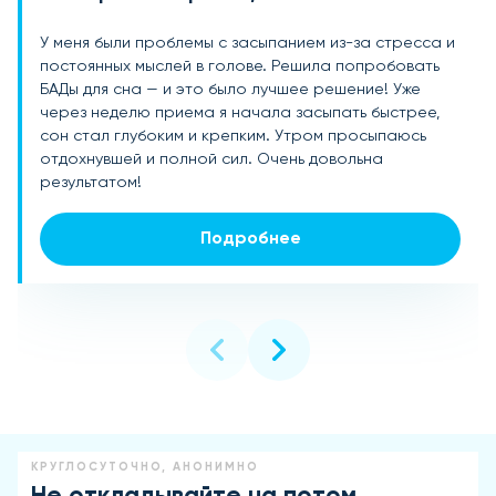
У меня были проблемы с засыпанием из-за стресса и
Работа в ночные смены сильно сбила мой режим сна,
После наступления менопаузы начались проблемы
постоянных мыслей в голове. Решила попробовать
и я долго не мог восстановиться. Благодаря БАДам
со сном: часто просыпалась среди ночи и не могла
БАДы для сна — и это было лучшее решение! Уже
для сна удалось наладить график: стал засыпать в
снова уснуть. Попробовала БАДы для сна, и они мне
через неделю приема я начала засыпать быстрее,
нужное время, а главное — высыпаться. Сон стал
очень помогли! Сплю всю ночь без пробуждений, сон
сон стал глубоким и крепким. Утром просыпаюсь
спокойным, а самочувствие улучшилось. Теперь
стал глубже и качественнее. Это настоящая находка
отдохнувшей и полной сил. Очень довольна
всегда держу эти добавки под рукой.
для тех, кто хочет восстановить режим сна.
результатом!
Рекомендую!
Подробнее
Подробнее
Подробнее
КРУГЛОСУТОЧНО, АНОНИМНО