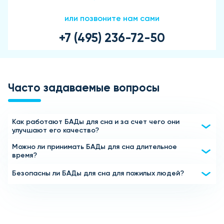
или позвоните нам сами
+7 (495) 236-72-50
Часто задаваемые вопросы
Как работают БАДы для сна и за счет чего они
улучшают его качество?
Можно ли принимать БАДы для сна длительное
БАДы для сна содержат натуральные компоненты, такие
время?
как мелатонин, экстракты валерианы, пассифлоры,
мелиссы и магний. Эти вещества способствуют
БАДы для сна предназначены для курсового
Безопасны ли БАДы для сна для пожилых людей?
снижению уровня стресса, расслабляют нервную
применения, чаще всего в течение 2–4 недель. Однако
систему и помогают организму регулировать
Большинство БАДов для сна безопасны для пожилых
продолжительность курса зависит от состава добавок
естественные биоритмы. В результате засыпание
людей, так как они содержат натуральные компоненты.
и индивидуальных особенностей организма. Если вам
становится легче, а сон — глубоким и
Однако перед началом приема рекомендуется
требуется длительное применение, важно
восстанавливающим.