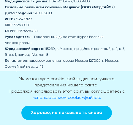
Медицинская лицензия:
Л041-01137-77/00334180
Основные реквизиты компании Медпл
юс (ООО «МЕДТАЙМ»)
Дата создания:
28.08.2018
ИНН:
7726439129
КПП:
772601001
ОГРН:
1187746780121
Руководитель
- Генеральный директор: Шуров Василий
Александрович
Юридический адрес:
115230, г. Москва, пр-д Электролитный, д. 1, к. 3,
Этаж 1, помещ. IVа, ком. 8
Департамент здравоохранения города Москвы 127006, г. Москва,
Оружейный пер., д. 43
+7 (495) 777-77-77
zdrav@mos.ru
Мы используем cookie-файлы для наилучшего
Пн-Чт: 8:00-17:00 Пт: 8:00-15:45 Обед: 12:30-13:15 Сб, Вс - выходные дни
представления нашего сайта.
Продолжая использовать этот сайт, вы соглашаетесь с
Приемная Департамента здравоохранения города Москвы
использованием cookie-файлов.
г. Москва, 2-й Щемиловский пер., д. 4А
Пн-Чт: 9:00-18:00 Пт: 9:00-16:45 Обед: 13:30-14:30 Сб, Вс - выходные дни
Хорошо, не показывать снова
© 2018-2026
Заказать звонок
Вызвать врача на дом