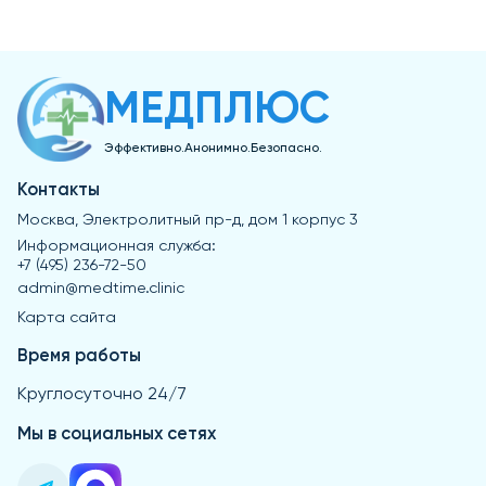
проконсультироваться с врачом, особенно если есть
проконсультироваться с врачом, чтобы исключить риск
хронические заболевания или принимаются другие
привыкания или побочных эффектов.
лекарства, чтобы исключить возможные
противопоказания или взаимодействия.
МЕДПЛЮС
Эффективно.Анонимно.Безопасно.
Контакты
Москва, Электролитный пр-д, дом 1 корпус 3
Информационная служба:
+7 (495) 236-72-50
admin@medtime.clinic
Карта сайта
Время работы
Круглосуточно 24/7
Мы в социальных сетях