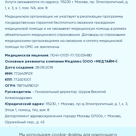
Услуги оказываются по адресу: 115230 r. Москва, пр. Электролитный, д.
1, к. 3, э. 1, пом. IVA, ком. 8
Медицинская организация не участвует в реализации программы
государственных гарантий бесплатного оказания гражданам
медицинской помощи и не оказывает медицинскую помощь в рамках
обязательного медицинского страхования. Договоры со страховыми
медицинскими организациями на оказание и оплату медицинской
помощи по ОМС не заключены.
Медицинская лицензия:
Л041-01137-77/00334180
Основные реквизиты компании Медпл
юс (ООО «МЕДТАЙМ»)
Дата создания:
28.08.2018
ИНН:
7726439129
КПП:
772601001
ОГРН:
1187746780121
Руководитель
- Генеральный директор: Шуров Василий
Александрович
Юридический адрес:
115230, г. Москва, пр-д Электролитный, д. 1, к. 3,
Этаж 1, помещ. IVа, ком. 8
Департамент здравоохранения города Москвы 127006, г. Москва,
Оружейный пер., д. 43
+7 (495) 777-77-77
zdrav@mos.ru
Мы используем cookie-файлы для наилучшего