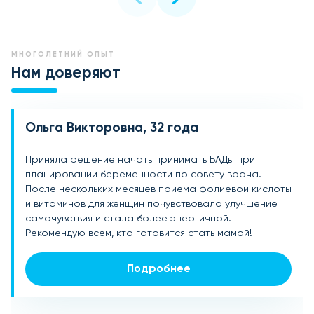
МНОГОЛЕТНИЙ ОПЫТ
Нам доверяют
Ольга Викторовна, 32 года
Мария Андреевна, 28 лет
Елена Васильевна, 36 лет
Приняла решение начать принимать БАДы при
Благодаря БАДам для беременности удалось не
Прошла курс БАДов для беременности, и это,
планировании беременности по совету врача.
только укрепить иммунитет, но и нормализовать
безусловно, дало свои плоды. Почувствовала себя
После нескольких месяцев приема фолиевой кислоты
гормональный фон. Уже через несколько месяцев я
гораздо лучше, стали исчезать постоянные
и витаминов для женщин почувствовала улучшение
забеременела! Очень довольна результатом и
усталость и нервозность. Очень рада, что сделала
самочувствия и стала более энергичной.
считаю, что эти добавки сыграли важную роль.
этот шаг!
Рекомендую всем, кто готовится стать мамой!
Подробнее
Подробнее
Подробнее