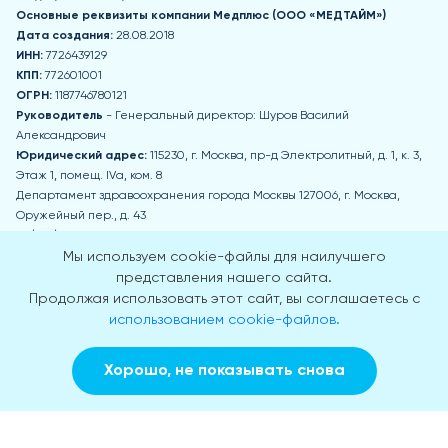
Основные реквизиты компании Медпл
юс (ООО «МЕДТАЙМ»)
Дата создания:
28.08.2018
ИНН:
7726439129
КПП:
772601001
ОГРН:
1187746780121
Руководитель
- Генеральный директор: Шуров Василий
Александрович
Юридический адрес:
115230, г. Москва, пр-д Электролитный, д. 1, к. 3,
Этаж 1, помещ. IVа, ком. 8
Департамент здравоохранения города Москвы 127006, г. Москва,
Оружейный пер., д. 43
+7 (495) 777-77-77
zdrav@mos.ru
Мы используем cookie-файлы для наилучшего
Пн-Чт: 8:00-17:00 Пт: 8:00-15:45 Обед: 12:30-13:15 Сб, Вс - выходные дни
представления нашего сайта.
Продолжая использовать этот сайт, вы соглашаетесь с
Приемная Департамента здравоохранения города Москвы
использованием cookie-файлов.
г. Москва, 2-й Щемиловский пер., д. 4А
Пн-Чт: 9:00-18:00 Пт: 9:00-16:45 Обед: 13:30-14:30 Сб, Вс - выходные дни
Хорошо, не показывать снова
© 2018-2026
Заказать звонок
Вызвать врача на дом