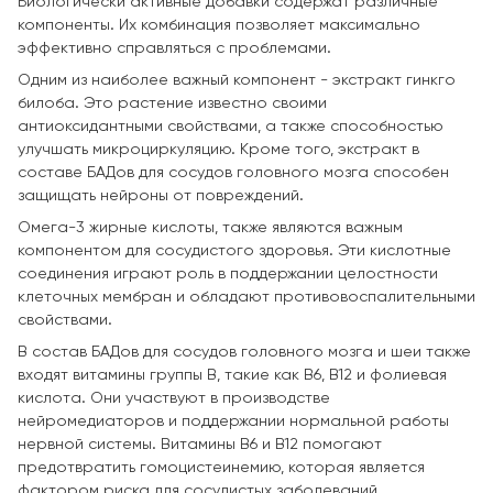
Биологически активные добавки содержат различные
компоненты. Их комбинация позволяет максимально
эффективно справляться с проблемами.
Одним из наиболее важный компонент - экстракт гинкго
билоба. Это растение известно своими
антиоксидантными свойствами, а также способностью
улучшать микроциркуляцию. Кроме того, экстракт в
составе БАДов для сосудов головного мозга способен
защищать нейроны от повреждений.
Омега-3 жирные кислоты, также являются важным
компонентом для сосудистого здоровья. Эти кислотные
соединения играют роль в поддержании целостности
клеточных мембран и обладают противовоспалительными
свойствами.
В состав БАДов для сосудов головного мозга и шеи также
входят витамины группы B, такие как B6, B12 и фолиевая
кислота. Они участвуют в производстве
нейромедиаторов и поддержании нормальной работы
нервной системы. Витамины B6 и B12 помогают
предотвратить гомоцистеинемию, которая является
фактором риска для сосудистых заболеваний.