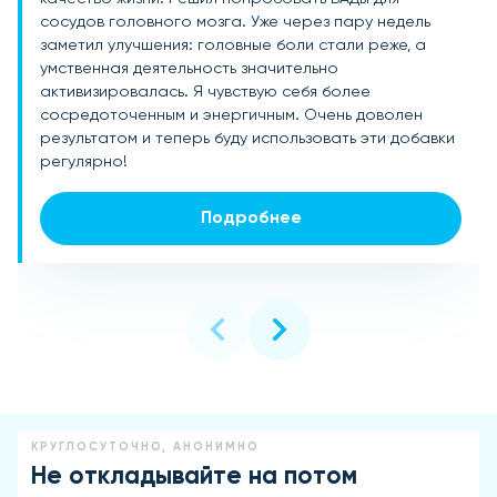
сосудов головного мозга. Уже через пару недель
головного мозга. Уже через месяц применения
для сосудов головного мозга, и результат не
заметил улучшения: головные боли стали реже, а
улучшилось самочувствие: стало легче работать,
заставил себя долго ждать. Уже через несколько
умственная деятельность значительно
память восстановилась, а внимание стало более
недель стало легче мыслить, память улучшилась, а
активизировалась. Я чувствую себя более
устойчивым. Это действительно помогло, и я чувствую
головные боли исчезли. Рекомендую всем, кто
сосредоточенным и энергичным. Очень доволен
себя значительно лучше!
сталкивается с подобными проблемами!
результатом и теперь буду использовать эти добавки
регулярно!
Подробнее
Подробнее
Подробнее
КРУГЛОСУТОЧНО, АНОНИМНО
Не откладывайте на потом