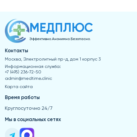
курс приема в течение 1-2 месяцев.
сосудистой системой или аллергии на компоненты
улучшает мозговую активность.
добавок. Также важно соблюдать дозировку и не
превышать рекомендированную продолжительность
курса.
МЕДПЛЮС
Эффективно.Анонимно.Безопасно.
Контакты
Москва, Электролитный пр-д, дом 1 корпус 3
Информационная служба:
+7 (495) 236-72-50
admin@medtime.clinic
Карта сайта
Время работы
Круглосуточно 24/7
Мы в социальных сетях