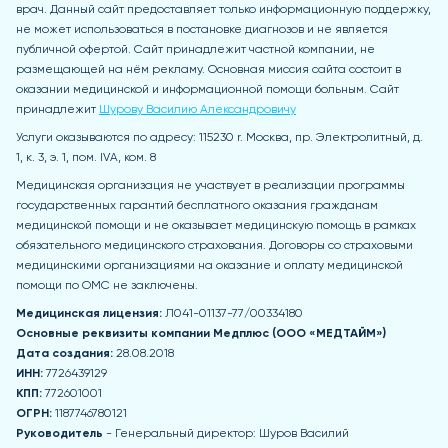
врач. Данный сайт предоставляет только информационную поддержку,
не может использоваться в постановке диагнозов и не является
публичной офертой. Сайт принадлежит частной компании, не
размещающей на нём рекламу. Основная миссия сайта состоит в
оказании медицинской и информационной помощи больным. Сайт
принадлежит
Шурову Василию Александровичу
Услуги оказываются по адресу: 115230 r. Москва, пр. Электролитный, д.
1, к. 3, э. 1, пом. IVA, ком. 8
Медицинская организация не участвует в реализации программы
государственных гарантий бесплатного оказания гражданам
медицинской помощи и не оказывает медицинскую помощь в рамках
обязательного медицинского страхования. Договоры со страховыми
медицинскими организациями на оказание и оплату медицинской
помощи по ОМС не заключены.
Медицинская лицензия:
Л041-01137-77/00334180
Основные реквизиты компании Медпл
юс (ООО «МЕДТАЙМ»)
Дата создания:
28.08.2018
ИНН:
7726439129
КПП:
772601001
ОГРН:
1187746780121
Руководитель
- Генеральный директор: Шуров Василий