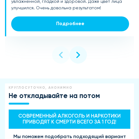
увлажненной, гладкой и здоровой. Даже цвет лица
минимумом косметики, потому что кожа выглядит
более свежим. Приятно удивлена эффектом,
улучшился. Очень довольна результатом!
ухоженной и сияющей.
рекомендую всем!
Подробнее
Подробнее
Подробнее
КРУГЛОСУТОЧНО, АНОНИМНО
Не откладывайте на потом
СОВРЕМЕННЫЙ АЛКОГОЛЬ И НАРКОТИКИ
ПРИВОДЯТ К СМЕРТИ ВСЕГО ЗА 1 ГОД!
Мы поможем подобрать подходящий вариант