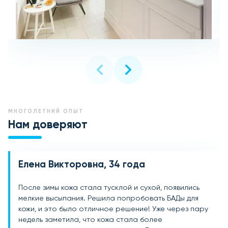
МНОГОЛЕТНИЙ ОПЫТ
Нам доверяют
Елена Викторовна, 34 года
Анна Сергеевна, 29 лет
Ирина Александровна, 45 лет
После зимы кожа стала тусклой и сухой, появились
У меня проблемная кожа с подросткового возраста,
Возрастные изменения стали заметны, особенно
мелкие высыпания. Решила попробовать БАДы для
и многие кремы не давали желаемого результата.
сухость и мелкие морщинки. После курса БАДов для
кожи, и это было отличное решение! Уже через пару
Начала принимать БАДы для кожи, и через месяц лицо
кожи я увидела, как кожа подтянулась, исчезли
недель заметила, что кожа стала более
стало чище, исчезли воспаления. Сейчас пользуюсь
сухость и ощущение стянутости. Цвет лица стал