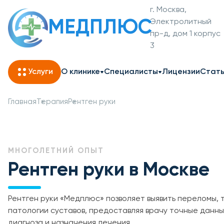
г. Москва,
МЕДПЛЮС
Электролитный
пр-д, дом 1 корпус
3
Услуги
О клинике
Специалисты
Лицензии
Стат
Главная
Терапия
Рентген руки
МНОГОЛЕТНИЙ ОПЫТ
Рентген руки в Москве
Рентген руки «Медплюс» позволяет выявить переломы, 
патологии суставов, предоставляя врачу точные данны
диагноза и назначения лечения.