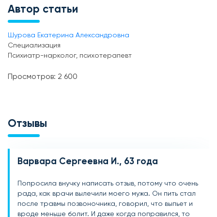
Автор статьи
Шурова Екатерина Александровна
Специализация
Психиатр-нарколог, психотерапевт
Просмотров: 2 600
Отзывы
Варвара Сергеевна И., 63 года
Кирилл К.
Рустем, 25 лет
Попросила внучку написать отзыв, потому что очень
Мой стаж “солей” – 3 года, за это время было много
Я – наркоман. Бывало начинал крушить все, так
рада, как врачи вылечили моего мужа. Он пить стал
плохого. Первый раз попробовал с мужиками
хотелось уколоться. Как-то мне стало плохо, не было
после травмы позвоночника, говорил, что выпьет и
заводскими, так расслаблялись после смены. Сам не
дозы. Домой к нам пришел человек, поставил
вроде меньше болит. И даже когда поправился, то
заметил, как влип, а как понял – стало хотеться
капельницу, а потом мать слезно умоляла меня лечь в