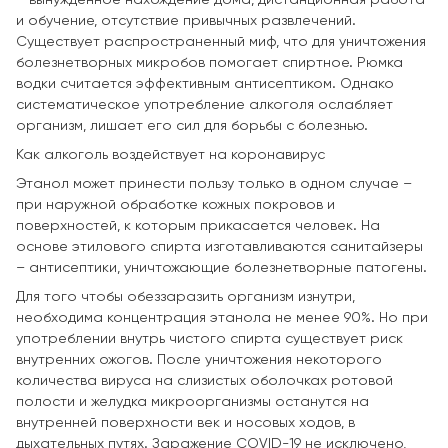
– вынужденное нахождение дома, дистанционная работа
и обучение, отсутствие привычных развлечений.
Существует распространенный миф, что для уничтожения
болезнетворных микробов помогает спиртное. Рюмка
водки считается эффективным антисептиком. Однако
систематическое употребление алкоголя ослабляет
организм, лишает его сил для борьбы с болезнью.
Как алкоголь воздействует на коронавирус
Этанол может принести пользу только в одном случае –
при наружной обработке кожных покровов и
поверхностей, к которым прикасается человек. На
основе этилового спирта изготавливаются санитайзеры
– антисептики, уничтожающие болезнетворные патогены.
Для того чтобы обеззаразить организм изнутри,
необходима концентрация этанола не менее 90%. Но при
употреблении внутрь чистого спирта существует риск
внутренних ожогов. После уничтожения некоторого
количества вируса на слизистых оболочках ротовой
полости и желудка микроорганизмы останутся на
внутренней поверхности век и носовых ходов, в
дыхательных путях. Заражение COVID-19 не исключено,