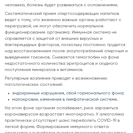
человека, болезнь будет развиваться с осложнениями.
Систематический прием спиртосодержащих напитков
ведет к тому, что жизненно важные органы работают с
перегрузкой, не могут обеспечить нормальное
функционирование организма. Иммунная система не
справляется с защитой от внешних вирусных и
бактерицидных факторов, поскольку постоянно трудится
над восстановлением после злоупотреблений спиртным и
выведением токсинов. Снижается гемоглобин на фоне
недостаточного количества эритроцитов и скудного
поступления минералов и витаминов.
Регулярные возлияния приводят к возникновению
патологических состояний:
эндокринные нарушения, сбой гормонального фона;
малокровие, изменения в лимфатической системе.
На этом фоне организм ослабевает, риск заразиться
коронавирусом возрастает многократно. У алкоголика
практически отсутствует шанс переболеть COVID-19 в
легкой форме. Формирование иммунного ответа