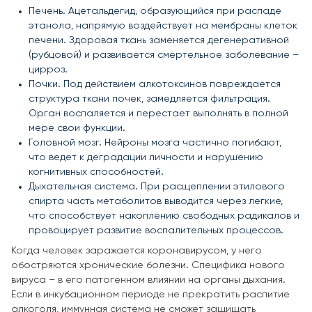
Печень. Ацетальдегид, образующийся при распаде
этанола, напрямую воздействует на мембраны клеток
печени. Здоровая ткань заменяется дегенеративной
(рубцовой) и развивается смертельное заболевание –
цирроз.
Почки. Под действием алкотоксинов повреждается
структура ткани почек, замедляется фильтрация.
Орган воспаляется и перестает выполнять в полной
мере свои функции.
Головной мозг. Нейроны мозга частично погибают,
что ведет к деградации личности и нарушению
когнитивных способностей.
Дыхательная система. При расщеплении этилового
спирта часть метаболитов выводится через легкие,
что способствует накоплению свободных радикалов и
провоцирует развитие воспалительных процессов.
Когда человек заражается коронавирусом, у него
обостряются хронические болезни. Специфика нового
вируса – в его патогенном влиянии на органы дыхания.
Если в инкубационном периоде не прекратить распитие
алкоголя, иммунная система не сможет защищать