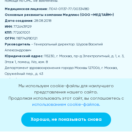
помощи по ОМС не заключены.
Медицинская лицензия:
Л041-01137-77/00334180
Основные реквизиты компании Медпл
юс (ООО «МЕДТАЙМ»)
Дата создания:
28.08.2018
ИНН:
7726439129
КПП:
772601001
ОГРН:
1187746780121
Руководитель
- Генеральный директор: Шуров Василий
Александрович
Юридический адрес:
115230, г. Москва, пр-д Электролитный, д. 1, к. 3,
Этаж 1, помещ. IVа, ком. 8
Департамент здравоохранения города Москвы 127006, г. Москва,
Оружейный пер., д. 43
+7 (495) 777-77-77
zdrav@mos.ru
Мы используем cookie-файлы для наилучшего
Пн-Чт: 8:00-17:00 Пт: 8:00-15:45 Обед: 12:30-13:15 Сб, Вс - выходные дни
представления нашего сайта.
Продолжая использовать этот сайт, вы соглашаетесь с
Приемная Департамента здравоохранения города Москвы
использованием cookie-файлов.
г. Москва, 2-й Щемиловский пер., д. 4А
Пн-Чт: 9:00-18:00 Пт: 9:00-16:45 Обед: 13:30-14:30 Сб, Вс - выходные дни
Хорошо, не показывать снова
© 2018-2026
Заказать звонок
Вызвать врача на дом