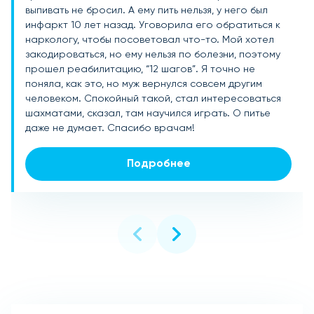
выпивать не бросил. А ему пить нельзя, у него был
затянуться, просто сидя дома. Сначала скрывал,
стационар. Я согласился, этот врач так меня
инфаркт 10 лет назад. Уговорила его обратиться к
никто и не догадывался. Потом понеслось, каждый
заговорил, что я сам не понял, как подписал
наркологу, чтобы посоветовал что-то. Мой хотел
день искал дозу. Ну, и мать с отцом узнали, начались
согласие. Месяц как выписался, пока полет
закодироваться, но ему нельзя по болезни, поэтому
скандалы, отбирание денег, запирание меня дома. В
нормальный! Хорошо пролечили голову, спасибо.
прошел реабилитацию, “12 шагов”. Я точно не
результате я очутился в вашем рехабе, сперва
поняла, как это, но муж вернулся совсем другим
бесился. Потом в голове прояснилось. Выписался
Подробнее
человеком. Спокойный такой, стал интересоваться
через полгода. Пока все хорошо, спасибо врачам!
шахматами, сказал, там научился играть. О питье
даже не думает. Спасибо врачам!
Подробнее
Подробнее