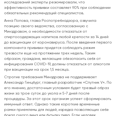
исследований эксперты резюмировали, что
эффективность прививки составляет 90% при соблюдении
обязательных рекомендаций специалистов.
Анна Попова, глава Роспотребнадзора, озвучила
позицию своего ведомства, согласованную с
Минздравом, о необходимости отказаться от
спиртосодержащих напитков любой крепости за 14 дней
до вакцинации от коронавируса. После введения первого
компонента прививки придется соблюдать режим
трезвости еще на протяжении трех недель. Таким
образом, граждане, желающие обезопасить себя от
инфицирования COVID-19, должны отказаться от алкоголя
при вакцинации на срок 1,5 месяца.
Строгие требования Минздрава не поддерживает
Александр Гинцбург, главный разработчик «Спутник V». По
его мнению, достаточным условием будет трезвый образ
жизни за трое суток до укола и 5-7 дней после
процедуры. За этот срок организм успеет сформировать
иммунный ответ. Однако такие короткие временные
рамки приемлемы для людей, изредка позволяющих себе
бокал сухого вина или бутылку пива. Если человек