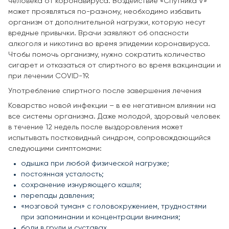
человека от коронавируса. Воздействие «Спутника V»
может проявляться по-разному, необходимо избавить
организм от дополнительной нагрузки, которую несут
вредные привычки. Врачи заявляют об опасности
алкоголя и никотина во время эпидемии коронавируса.
Чтобы помочь организму, нужно сократить количество
сигарет и отказаться от спиртного во время вакцинации и
при лечении COVID-19.
Употребление спиртного после завершения лечения
Коварство новой инфекции – в ее негативном влиянии на
все системы организма. Даже молодой, здоровый человек
в течение 12 недель после выздоровления может
испытывать постковидный синдром, сопровождающийся
следующими симптомами:
одышка при любой физической нагрузке;
постоянная усталость;
сохранение изнуряющего кашля;
перепады давления;
«мозговой туман» с головокружением, трудностями
при запоминании и концентрации внимания;
боли в груди и суставах.