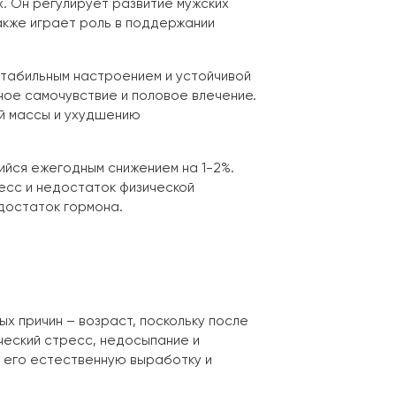
. Он регулирует развитие мужских
Также играет роль в поддержании
стабильным настроением и устойчивой
ное самочувствие и половое влечение.
ой массы и ухудшению
йся ежегодным снижением на 1-2%.
ресс и недостаток физической
едостаток гормона.
ых причин – возраст, поскольку после
ческий стресс, недосыпание и
 его естественную выработку и