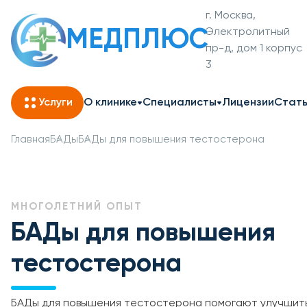
г. Москва,
МЕДПЛЮС
Электролитный
пр-д, дом 1 корпус
3
Услуги
О клинике
Специалисты
Лицензии
Стат
Главная
БАДы
БАДы для повышения тестостерона
МНОГОЛЕТНИЙ ОПЫТ
БАДы для повышения
тестостерона
БАДы для повышения тестостерона помогают улучшить