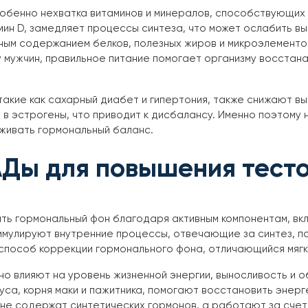
собенно нехватка витаминов и минералов, способствующих 
тамин D, замедляет процессы синтеза, что может ослабить 
ым содержанием белков, полезных жиров и микроэлементов
мужчин, правильное питание помогает организму восстан
акие как сахарный диабет и гипертония, также снижают в
в эстрогены, что приводит к дисбалансу. Именно поэтому 
живать гормональный баланс.
АДы для повышения тест
ть гормональный фон благодаря активным компонентам, в
тимулируют внутренние процессы, отвечающие за синтез, 
способ коррекции гормонального фона, отличающийся мягк
о влияют на уровень жизненной энергии, выносливость и 
уса, корня маки и пажитника, помогают восстановить энерг
не содержат синтетических гормонов, а работают за счет 