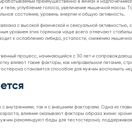
вырабатываемый преимущественно в яичках и надпочечниках
е и теле, углубление голоса, увеличение мышечной массы. 
альное состояние, уровень энергии и общую активность.
вязана с высокой физической и сексуальной активностью, 
ьным уровнем этих гормонов чаще всего отмечают стабиль
иводит к ослаблению либидо, усталости, снижению мышечн
венный процесс, начинающийся с 30 лет и сопровождающи
отку влияют такие факторы, как неправильное питание, ст
стостерона становятся способом для мужчин восполнить н
ается
с внутренними, так и с внешними факторами. Одна из главн
возраста, влияние оказывают факторы образа жизни: хрони
 мужчин рекомендуют бады для тестостерона, поддерживая