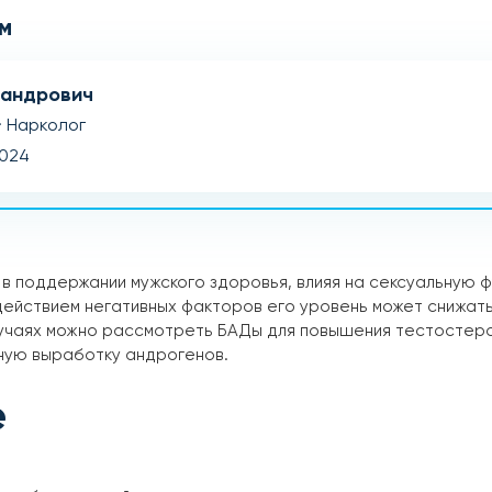
м
сандрович
· Нарколог
2024
в поддержании мужского здоровья, влияя на сексуальную ф
действием негативных факторов его уровень может снижать
случаях можно рассмотреть БАДы для повышения тестосте
ную выработку андрогенов.
е