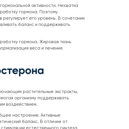
гормональной активности. Нехватка
выработку гормона. Поэтому
 регулирует его уровень. В сочетании
авливать баланс и поддерживать
ыработку гормона. Жировая ткань
нормализация веса и лечение
остерона
ключающим растительные экстракты,
помогая организму поддерживать
им воздействием.
общее настроение. Активные
етический баланс. В отличие от
стимуляции естественного синтеза.