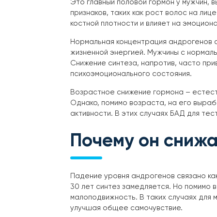
Это главный половой гормон у мужчин, 
признаков, таких как рост волос на лиц
костной плотности и влияет на эмоцион
Нормальная концентрация андрогенов с
жизненной энергией. Мужчины с нормал
Снижение синтеза, напротив, часто пр
психоэмоционального состояния.
Возрастное снижение гормона – естест
Однако, помимо возраста, на его выраб
активности. В этих случаях БАД для те
Почему он сниж
Падение уровня андрогенов связано как 
30 лет синтез замедляется. Но помимо 
малоподвижность. В таких случаях для
улучшая общее самочувствие.