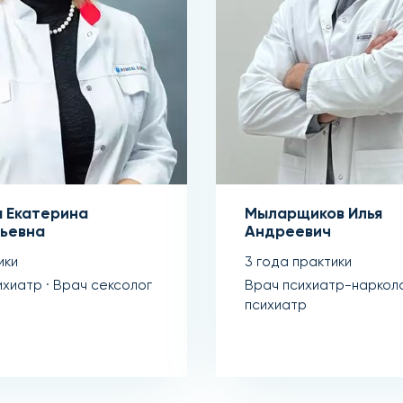
 Екатерина
Мыларщиков Илья
ьевна
Андреевич
ики
3 года практики
ихиатр · Врач сексолог
Врач психиатр-нарколо
психиатр