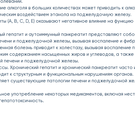
болеваний.
ие алкоголя в больших количествах может приводить к алко
ическим воздействием этанола на поджелудочную железу.
ы (A, B, C, D, E) оказывают негативное влияние на функцию
ый гепатит и аутоиммунный панкреатит представляют собой
ечени и поджелудочной железы, вызывая воспаление и фибр
нная болезнь приводит к холестазу, вызывая воспаление п
оким содержанием насыщенных жиров и углеводов, а также
й печени и поджелудочной железы.
сы. Хронический гепатит и хронический панкреатит часто
одит к структурным и функциональным нарушениям органов.
ляет существующие патологии печени и поджелудочной же
ьное употребление некоторых медикаментов, включая не
гепатотоксичность.