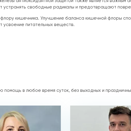
елезы антиоксидантной защитой также является важным ас
ют устранять свободные радикалы и предотвращают повре
офлору кишечника. Улучшение баланса кишечной флоры сп
т усвоение питательных веществ.
 помощь в любое время суток, без выходных и праздничны