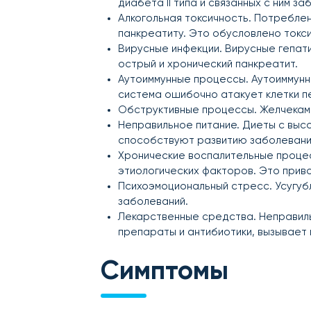
диабета II типа и связанных с ним за
Алкогольная токсичность. Потреблен
панкреатиту. Это обусловлено токс
Вирусные инфекции. Вирусные гепатит
острый и хронический панкреатит.
Аутоиммунные процессы. Аутоиммунн
система ошибочно атакует клетки п
Обструктивные процессы. Желчекаме
Неправильное питание. Диеты с выс
способствуют развитию заболевани
Хронические воспалительные процес
этиологических факторов. Это прив
Психоэмоциональный стресс. Усугуб
заболеваний.
Лекарственные средства. Неправил
препараты и антибиотики, вызывает 
Симптомы