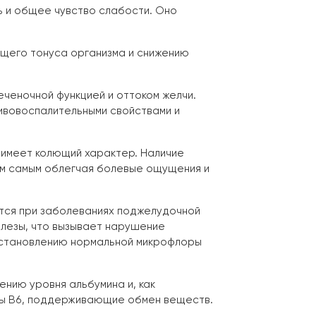
ь и общее чувство слабости. Оно
щего тонуса организма и снижению
еченочной функцией и оттоком желчи.
ивовоспалительными свойствами и
 имеет колющий характер. Наличие
ем самым облегчая болевые ощущения и
ются при заболеваниях поджелудочной
елезы, что вызывает нарушение
сстановлению нормальной микрофлоры
ению уровня альбумина и, как
ны B6, поддерживающие обмен веществ.