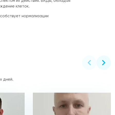
пектом их действия. БАДы, обладая
ждение клеток.
особствует нормализации
х дней.