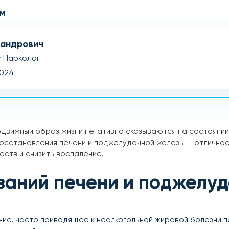
м
сандрович
· Нарколог
2024
движный образ жизни негативно сказываются на состоянии
восстановления печени и поджелудочной железы — отличное
ств и снизить воспаление.
ваний печени и поджелу
е, часто приводящее к неалкогольной жировой болезни пе