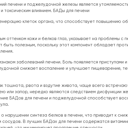
ний печени и поджелудочной железы является утомляемост
и токсическим влиянием. БАДы для печени
генерацию клеток органа, что способствует повышению об
 оттенком кожи и белков глаз, указывает на проблемы с п
т быть полезным, поскольку этот компонент обладает прот
ления.
знаком заболеваний печени. Боль появляется приступами и
лудочной снижает воспаление и улучшает пищеварение, т
ак тошнота, рвота и вздутие живота, чаще всего встреча
рею или запор, нередко являются следствием дисфункции ж
ение БАДов для печени и поджелудочной способствует во
ула.
о нарушении синтеза белков в печени, что приводит к сниж
и сосудов. В лучших БАДах для печени содержатся витами
каней, что минимизирует проявление отечности.