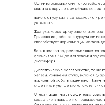
Одним из основных симптомов заболева
связано с нарушением обмена веществ 
помогают улучшить детоксикацию и ре
усталости.
Желтуха, характеризующаяся желтоватым
Применение добавок с куркумином може
способствует нормализации желчевыде
Боль в правом подреберье является при
ферментов в БАДах для печени и подже
дискомфорт.
Диспептические расстройства, такие к
железы. Изменения стула, включая диа
нормальной работы кишечника. Примен
кишечника и улучшению консистенции ст
Отеки и асцит могут свидетельствовать 
следствие, к повышению проницаемост
Они способствуют улучшению питания т