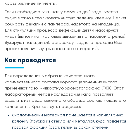
кровь, желчные пигменты.
Если необходимо взять кал у ребенка до 1 года, вместо
судна можно использовать чистую пеленку, клеенку. Нельзя
собирать фекалии с памперса, надетого на младенца.
Для стимуляции процесса дефекации детям массируют
живот (выполняют круговые движения по часовой стрелке),
бужируют пальцем область вокруг заднего прохода (без
проникновения внутрь анального отверстия).
Как проводится
Для определения в образце качественного,
количественного состава короткоцепочечных кислот
применяют газо-жидкостную хроматографию (ГЖХ). Этот
лабораторный метод исследования кала позволяет
выделить из представленного образца составляющие его
компоненты. Краткая суть процесса:
биологический материал помещается в капиллярную
колонку (трубка из стекла или металла), куда подается
газовая фракция (азот, гелий высокой степени