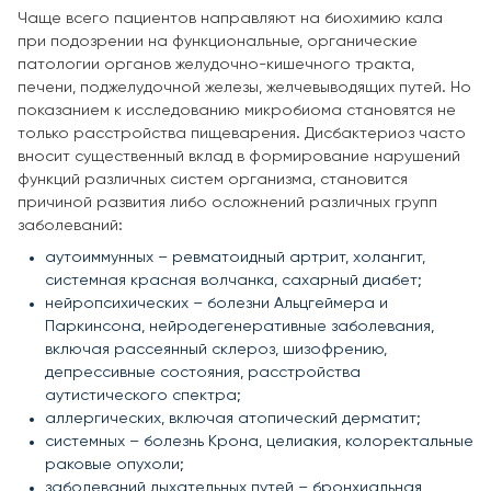
Чаще всего пациентов направляют на биохимию кала
при подозрении на функциональные, органические
патологии органов желудочно-кишечного тракта,
печени, поджелудочной железы, желчевыводящих путей. Но
показанием к исследованию микробиома становятся не
только расстройства пищеварения. Дисбактериоз часто
вносит существенный вклад в формирование нарушений
функций различных систем организма, становится
причиной развития либо осложнений различных групп
заболеваний:
аутоиммунных – ревматоидный артрит, холангит,
системная красная волчанка, сахарный диабет;
нейропсихических – болезни Альцгеймера и
Паркинсона, нейродегенеративные заболевания,
включая рассеянный склероз, шизофрению,
депрессивные состояния, расстройства
аутистического спектра;
аллергических, включая атопический дерматит;
системных – болезнь Крона, целиакия, колоректальные
раковые опухоли;
заболеваний дыхательных путей – бронхиальная