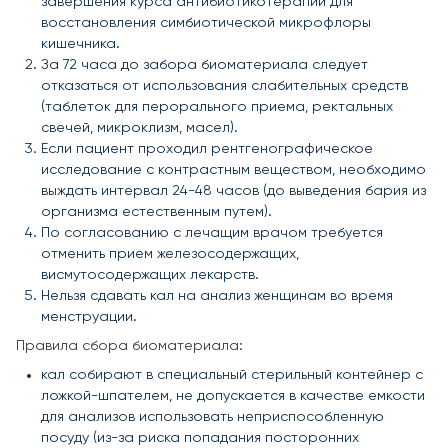
завершения курса антибиотикотерапии для
восстановления симбиотической микрофлоры
кишечника.
За 72 часа до забора биоматериала следует
отказаться от использования слабительных средств
(таблеток для перорального приема, ректальных
свечей, микроклизм, масел).
Если пациент проходил рентгенографическое
исследование с контрастным веществом, необходимо
выждать интервал 24-48 часов (до выведения бария из
организма естественным путем).
По согласованию с лечащим врачом требуется
отменить прием железосодержащих,
висмутосодержащих лекарств.
Нельзя сдавать кал на анализ женщинам во время
менструации.
Правила сбора биоматериала:
кал собирают в специальный стерильный контейнер с
ложкой-шпателем, не допускается в качестве емкости
для анализов использовать неприспособленную
посуду (из-за риска попадания посторонних