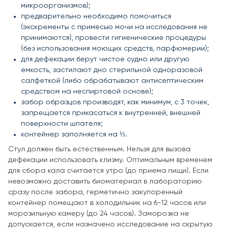
микроорганизмов);
предварительно необходимо помочиться
(экскременты с примесью мочи на исследования не
принимаются), провести гигиенические процедуры
(без использования моющих средств, парфюмерии);
для дефекации берут чистое судно или другую
емкость, застилают дно стерильной одноразовой
салфеткой (либо обрабатывают антисептическим
средством на неспиртовой основе);
забор образцов производят, как минимум, с 3 точек,
запрещается прикасаться к внутренней, внешней
поверхности шпателя;
контейнер заполняется на ⅓.
Стул должен быть естественным. Нельзя для вызова
дефекации использовать клизму. Оптимальным временем
для сбора кала считается утро (до приема пищи). Если
невозможно доставить биоматериал в лабораторию
сразу после забора, герметично закупоренный
контейнер помещают в холодильник на 6-12 часов или
морозильную камеру (до 24 часов). Заморозка не
допускается, если назначено исследование на скрытую