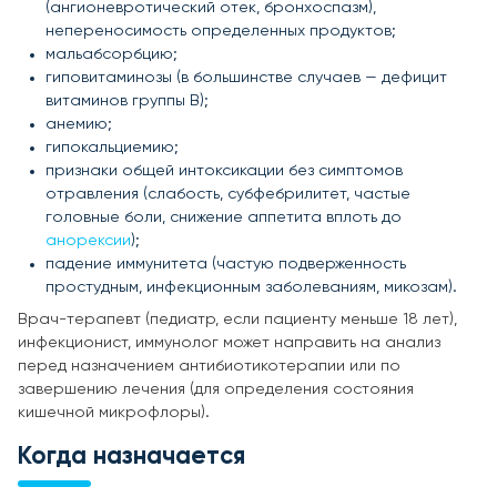
(ангионевротический отек, бронхоспазм),
непереносимость определенных продуктов;
мальабсорбцию;
гиповитаминозы (в большинстве случаев — дефицит
витаминов группы B);
анемию;
гипокальциемию;
признаки общей интоксикации без симптомов
отравления (слабость, субфебрилитет, частые
головные боли, снижение аппетита вплоть до
анорексии
);
падение иммунитета (частую подверженность
простудным, инфекционным заболеваниям, микозам).
Врач-терапевт (педиатр, если пациенту меньше 18 лет),
инфекционист, иммунолог может направить на анализ
перед назначением антибиотикотерапии или по
завершению лечения (для определения состояния
кишечной микрофлоры).
Когда назначается