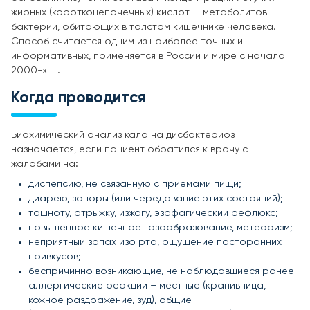
жирных (короткоцепочечных) кислот — метаболитов
бактерий, обитающих в толстом кишечнике человека.
Способ считается одним из наиболее точных и
информативных, применяется в России и мире с начала
2000-х гг.
Когда проводится
Биохимический анализ кала на дисбактериоз
назначается, если пациент обратился к врачу с
жалобами на:
диспепсию, не связанную с приемами пищи;
диарею, запоры (или чередование этих состояний);
тошноту, отрыжку, изжогу, эзофагический рефлюкс;
повышенное кишечное газообразование, метеоризм;
неприятный запах изо рта, ощущение посторонних
привкусов;
беспричинно возникающие, не наблюдавшиеся ранее
аллергические реакции – местные (крапивница,
кожное раздражение, зуд), общие