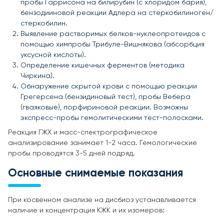
пробы Гаррисона на билирубин (с хлоридом бария),
бензодииновой реакции Адлера на стеркобилиноген/
стеркобилин.
Выявление растворимых белков-нуклеопротеидов с
помощью химпробы Трибуле-Вишнякова (абсорбция
уксусной кислоты).
Определение кишечных ферментов (методика
Чиркина).
Обнаружение скрытой крови с помощью реакции
Грегерсена (бензидиновый тест), пробы Вебера
(гваяковые), порфириновой реакции. Возможны
экспресс-пробы гемолитическими тест-полосками.
Реакция ГЖХ и масс-спектрографическое
анализирование занимает 1-2 часа. Гемологические
пробы проводятся 3-5 дней подряд.
Основные снимаемые показания
При косвенном анализе на дисбиоз устанавливается
наличие и концентрация КЖК и их изомеров: