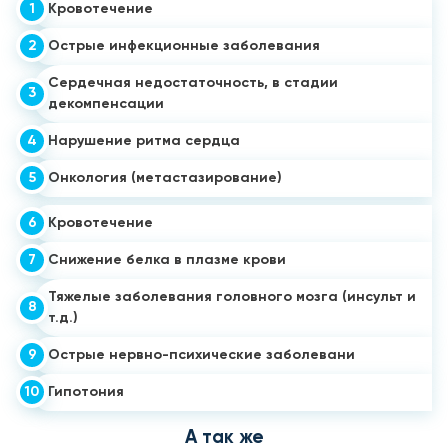
1
Кровотечение
2
Острые инфекционные заболевания
Сердечная недостаточность, в стадии
3
декомпенсации
4
Нарушение ритма сердца
5
Онкология (метастазирование)
6
Кровотечение
7
Снижение белка в плазме крови
Тяжелые заболевания головного мозга (инсульт и
8
т.д.)
9
Острые нервно-психические заболевани
10
Гипотония
А так же