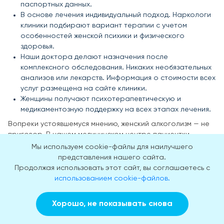
паспортных данных.
В основе лечения индивидуальный подход. Наркологи
клиники подбирают вариант терапии с учетом
особенностей женской психики и физического
здоровья.
Наши доктора делают назначения после
комплексного обследования. Никаких необязательных
анализов или лекарств. Информация о стоимости всех
услуг размещена на сайте клиники.
Женщины получают психотерапевтическую и
медикаментозную поддержку на всех этапах лечения.
Вопреки устоявшемуся мнению, женский алкоголизм — не
приговор. В нашем медицинском центре пациентки
получают качественное лечение на основе современных
Мы используем cookie-файлы для наилучшего
методик и препаратов. Опытные специалисты делают все,
представления нашего сайта.
чтобы устранить причины болезни и вернуть зависимую к
Продолжая использовать этот сайт, вы соглашаетесь с
здоровой, трезвой жизни. Если среди ваших друзей и
использованием cookie-файлов.
Полезные курсы
близких есть женщины с алкогольной зависимостью –
звоните по телефонам клиники и записывайтесь на
Хорошо, не показывать снова
консультацию.
Заказать звонок
Вызвать врача на дом