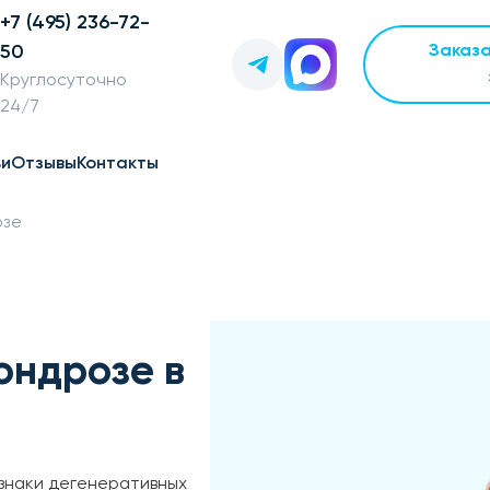
+7 (495) 236-72-
50
Заказ
Круглосуточно
24/7
ьи
Отзывы
Контакты
озе
ондрозе в
изнаки дегенеративных