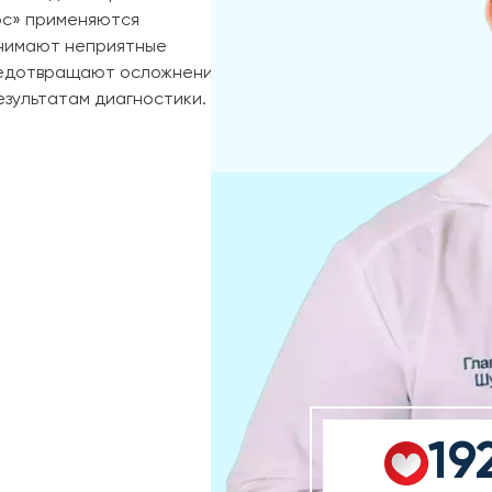
юс» применяются
снимают неприятные
редотвращают осложнения.
зультатам диагностики.
19