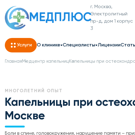
г. Москва,
МЕДПЛЮС
Электролитный
пр-д, дом 1 корпус
3
Услуги
О клинике
Специалисты
Лицензии
Стат
Главная
Медцентр капельниц
Капельницы при остеохондр
МНОГОЛЕТНИЙ ОПЫТ
Капельницы при остеох
Москве
Боли в спине, головокружения, нарушение памяти – пр