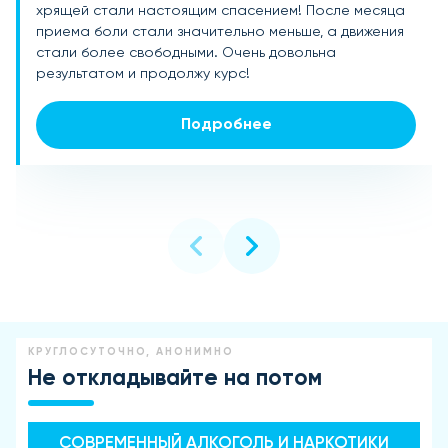
хрящей стали настоящим спасением! После месяца
принимать БАДы для суставов и хрящей, и это
средства, но именно БАДы для суставов и хрящей
приема боли стали значительно меньше, а движения
оказалось отличным решением! Боль ушла, суставы
помогли восстановить подвижность и уменьшить
стали более свободными. Очень довольна
стали более подвижными, а я почувствовал себя
воспаление. Уже через несколько недель
результатом и продолжу курс!
намного лучше. Рекомендую всем, кто страдает от
почувствовала заметное облегчение, а через месяц
болей в суставах.
вернулась к активной жизни!
Подробнее
Подробнее
Подробнее
КРУГЛОСУТОЧНО, АНОНИМНО
Не откладывайте на потом
СОВРЕМЕННЫЙ АЛКОГОЛЬ И НАРКОТИКИ