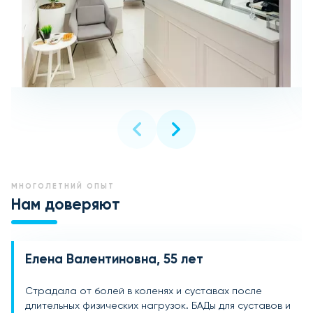
МНОГОЛЕТНИЙ ОПЫТ
Нам доверяют
Елена Валентиновна, 55 лет
Виктор Александрович, 62 года
Марина Юрьевна, 48 лет
Страдала от болей в коленях и суставах после
На фоне возрастных изменений начали болеть
После травмы колена мучилась с воспалением и
длительных физических нагрузок. БАДы для суставов и
суставы, особенно в холодное время года. Начал
ограничением подвижности. Пробовала различные