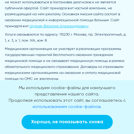
не может использоваться в постановке диагнозов и не является
публичной офертой. Сайт принадлежит частной компании, не
размещающей на нём рекламу. Основная миссия сайта состоит в
оказании медицинской и информационной помощи больным. Сайт
принадлежит
Шурову Василию Александровичу
Услуги оказываются по адресу: 115230 r. Москва, пр. Электролитный, д.
1, к. 3, э. 1, пом. IVA, ком. 8
Медицинская организация не участвует в реализации программы
государственных гарантий бесплатного оказания гражданам
медицинской помощи и не оказывает медицинскую помощь в рамках
обязательного медицинского страхования. Договоры со страховыми
медицинскими организациями на оказание и оплату медицинской
помощи по ОМС не заключены.
Медицинская лицензия:
Л041-01137-77/00334180
Мы используем cookie-файлы для наилучшего
Основные реквизиты компании Медпл
юс (ООО «МЕДТАЙМ»)
представления нашего сайта.
Дата создания:
28.08.2018
Продолжая использовать этот сайт, вы соглашаетесь с
ИНН:
7726439129
использованием cookie-файлов.
КПП:
772601001
ОГРН:
1187746780121
Хорошо, не показывать снова
Руководитель
- Генеральный директор: Шуров Василий
Заказать звонок
Вызвать врача на дом
Александрович