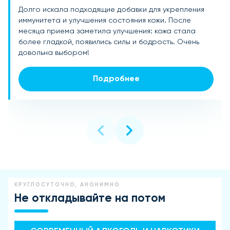
Долго искала подходящие добавки для укрепления
Решила попробовать БАДы для женского здоровья на
Замечательные добавки! Принимаю для поддержания
иммунитета и улучшения состояния кожи. После
основе рекомендаций. Помогли стабилизировать
энергии и красоты волос. Результат ощутим: волосы
месяца приема заметила улучшения: кожа стала
гормональный фон, прошли неприятные ощущения
стали блестящими, перестали выпадать, а в целом я
более гладкой, появились силы и бодрость. Очень
во время менопаузы. Чувствую себя лучше, чем
чувствую больше энергии на каждый день.
довольна выбором!
когда-либо!
Подробнее
Подробнее
Подробнее
КРУГЛОСУТОЧНО, АНОНИМНО
Не откладывайте на потом