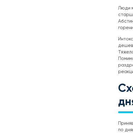
Люди м
старше
Абсти
горени
Интокс
дешев
Тяжело
Помимо
раздр
реакци
Сх
дн
Приняв
по дня