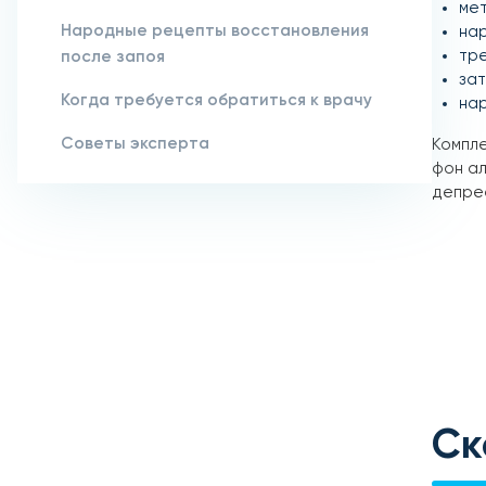
мет
Народные рецепты восстановления
на
тр
после запоя
зат
Когда требуется обратиться к врачу
нар
Советы эксперта
Компле
фон ал
депрес
Ск