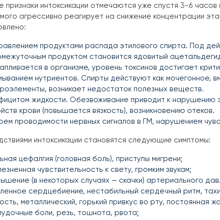
 признаки интоксикации отмечаются уже спустя 3-6 часов
мого агрессивно реагирует на снижение концентрации этан
овлено:
равлением продуктами распада этилового спирта. Под дей
омежуточным продуктом становится ядовитый ацетальдегид
апливается в организме, уровень токсинов достигает крити
ыванием нутриентов. Спирты действуют как мочегонное, вм
роэлементы, возникает недостаток полезных веществ.
фицитом жидкости. Обезвоживание приводит к нарушению 
йств крови (повышается вязкость), возникновению отеков.
оем проводимости нервных сигналов в ГМ, нарушением чув
дствиями интоксикации становятся следующие симптомы:
ьная цефалгия (головная боль), приступы мигрени;
езненная чувствительность к свету, громким звукам;
ышение (в некоторых случаях — скачки) артериального дав
ленное сердцебиение, нестабильный сердечный ритм, тахи
ость, металлический, горький привкус во рту, постоянная ж
удочные боли, резь, тошнота, рвота;