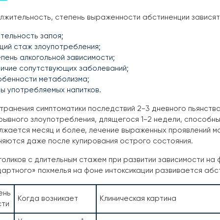
жительность, степень выраженности абстиненции зависят 
тельность запоя;
щий стаж злоупотребления;
пень алкогольной зависимости;
личие сопутствующих заболеваний;
обенности метаболизма;
ы употребляемых напитков.
транения симптоматики последствий 2-3 дневного пьянств
ывного злоупотребления, длящегося 1-2 недели, способны 
жается месяц и более, лечение выраженных проявлений мо
няются даже после купирования острого состояния.
голиков с длительным стажем при развитии зависимости на 
артного» похмелья на фоне интоксикации развивается абс
ень
Когда возникает
Клиническая картина
сти