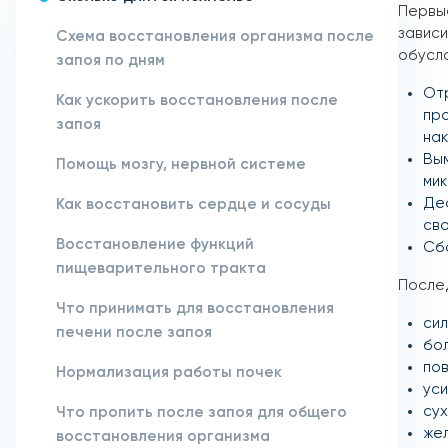
Первые
зависи
Схема восстановления организма после
обусл
запоя по дням
От
Как ускорить восстановления после
пр
запоя
нак
Вым
Помощь мозгу, нервной системе
мик
Де
Как восстановить сердце и сосуды
сво
Восстановление функций
Сб
пищеварительного тракта
После
Что принимать для восстановления
сил
печени после запоя
бол
пов
Нормализация работы почек
уси
сух
Что пропить после запоя для общего
жел
восстановления организма