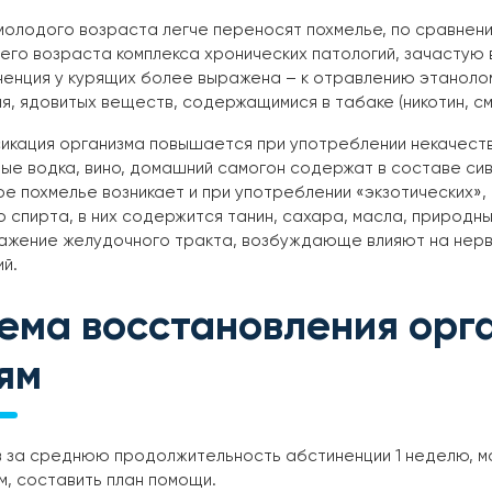
олодого возраста легче переносят похмелье, по сравнени
го возраста комплекса хронических патологий, зачастую 
ненция у курящих более выражена – к отравлению этаноло
я, ядовитых веществ, содержащимися в табаке (никотин, см
икация организма повышается при употреблении некачеств
ые водка, вино, домашний самогон содержат в составе си
е похмелье возникает и при употреблении «экзотических», д
 спирта, в них содержится танин, сахара, масла, природн
ажение желудочного тракта, возбуждающе влияют на нервн
й.
ема восстановления орга
ям
 за среднюю продолжительность абстиненции 1 неделю, мо
м, составить план помощи.