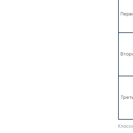
Перв
Втор
Трет
Класси