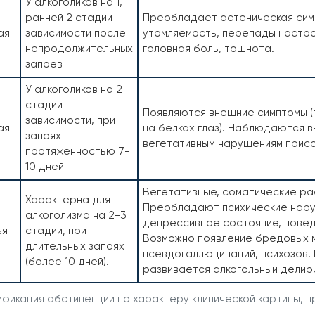
У алкоголиков на 1,
ранней 2 стадии
Преобладает астеническая сим
ая
зависимости после
утомляемость, перепады настро
непродолжительных
головная боль, тошнота.
запоев
У алкоголиков на 2
стадии
Появляются внешние симптомы (
зависимости, при
ая
на белках глаз). Наблюдаются 
запоях
вегетативным нарушениям прис
протяженностью 7-
10 дней
Вегетативные, соматические ра
Характерна для
Преобладают психические нару
алкоголизма на 2-3
депрессивное состояние, повед
ья
стадии, при
Возможно появление бредовых м
длительных запоях
псевдогаллюцинаций, психозов.
(более 10 дней).
развивается алкогольный делир
фикация абстиненции по характеру клинической картины, 