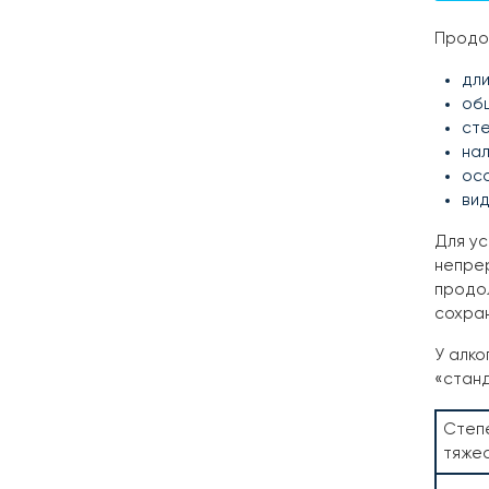
Продол
дли
об
сте
на
ос
вид
Для ус
непрер
продол
сохра
У алко
«станд
Степ
тяже