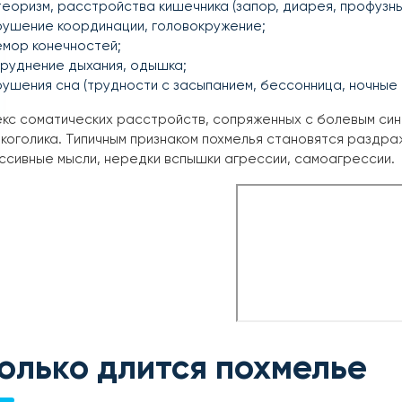
еоризм, расстройства кишечника (запор, диарея, профузны
рушение координации, головокружение;
емор конечностей;
руднение дыхания, одышка;
ушения сна (трудности с засыпанием, бессонница, ночные
кс соматических расстройств, сопряженных с болевым си
коголика. Типичным признаком похмелья становятся раздра
сивные мысли, нередки вспышки агрессии, самоагрессии.
олько длится похмелье