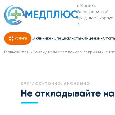
г. Москва,
МЕДПЛЮС
Электролитный
пр-д, дом 1 корпус
3
Услуги
О клинике
Специалисты
Лицензии
Стат
Главная
Статьи
Почему возникает похмелье: причины, сим
КРУГЛОСУТОЧНО, АНОНИМНО
Не откладывайте на