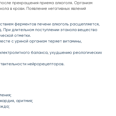
 после прекращения приема алкоголя. Организм
ола в крови. Появление негативных явлений
ствием ферментов печени алкоголь расщепляется,
. При длительном поступлении этанола вещество
ческой отметки.
есте с уриной организм теряет витамины,
электролитного баланса, ухудшению реологических
ствительности нейрорецепторов.
ления;
кардия, аритмия;
ажда;