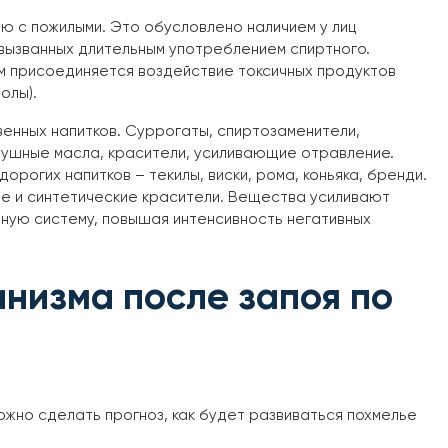
ю с пожилыми. Это обусловлено наличием у лиц
вызванных длительным употреблением спиртного.
м присоединяется воздействие токсичных продуктов
олы).
енных напитков. Суррогаты, спиртозаменители,
вушные масла, красители, усиливающие отравление.
орогих напитков – текилы, виски, рома, коньяка, бренди.
ые и синтетические красители. Вещества усиливают
ую систему, повышая интенсивность негативных
низма после запоя по
жно сделать прогноз, как будет развиваться похмелье