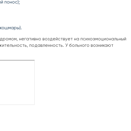
й понос);
 кошмары).
ндромом, негативно воздействует на психоэмоциональный
жительность, подавленность. У больного возникают