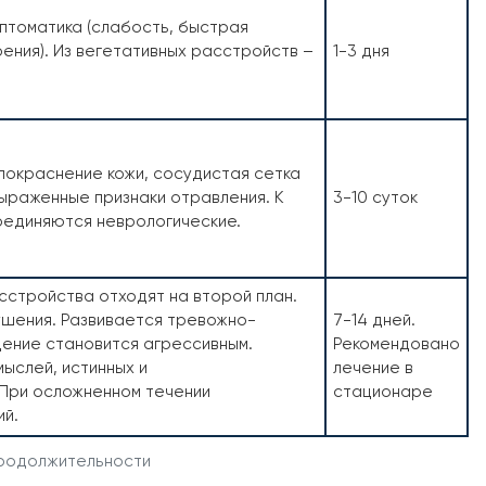
птоматика (слабость, быстрая
ения). Из вегетативных расстройств –
1-3 дня
покраснение кожи, сосудистая сетка
выраженные признаки отравления. К
3-10 суток
оединяются неврологические.
сстройства отходят на второй план.
шения. Развивается тревожно-
7-14 дней.
ение становится агрессивным.
Рекомендовано
ыслей, истинных и
лечение в
 При осложненном течении
стационаре
ий.
продолжительности