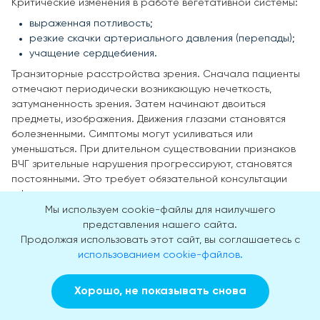
Критические изменения в работе вегетативной системы:
выраженная потливость;
резкие скачки артериального давления (перепады);
учащение сердцебиения.
Транзиторные расстройства зрения. Сначала пациенты
отмечают периодически возникающую нечеткость,
затуманенность зрения. Затем начинают двоиться
предметы, изображения. Движения глазами становятся
болезненными. Симптомы могут усиливаться или
уменьшаться. При длительном существовании признаков
ВЧГ зрительные нарушения прогрессируют, становятся
постоянными. Это требует обязательной консультации
офтальмолога с последующим исследованием глазного
дна. Главный показатель недуга – кровоизлияния в зоне
Мы используем cookie-файлы для наилучшего
зрительных нервов, развитие отечности. Постепенно
представления нашего сайта.
застойные диски зрительных нервов атрофируются,
Продолжая использовать этот сайт, вы соглашаетесь с
острота зрения нарушается, скорректировать ее при
использованием cookie-файлов.
помощи линз, очков становится невозможно. Атрофия
зрительных нервов может закончиться полной слепотой.
Хорошо, не показывать снова
Заказать звонок
Вызвать врача на дом
Угнетение психических функций. На фоне
прогрессирования патологии больные все чаще впадают