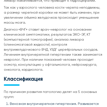
ликвор накапливается, что приводит к гидроцефалии.
Так как у взрослого человека кости черепа неподвижны,
а размер черепной коробки не может быть изменен, при
увеличении объема желудочков происходит уменьшение
массы мозга.
Диагноз «ВЧГ» ставит врач-невролог на основании
клинической симптоматики, результатов ЭХО-ЭГ, КТ
(компьютерной томографии), анализа ликвора
(спинномозговой жидкости), контроля
внутрижелудочкового ВЧД, УЗДГ церебральных сосудов.
Лечением внутричерепной гипертензии также занимается
невролог. При наличии показаний человек проходит
осмотр, консультацию у офтальмолога, нейрохирурга,
онколога, кардиолога.
Классификация
По причинам развития патологию делят на 5 основных
групп:
Венозная внутричерепная гипертензия. Развивается