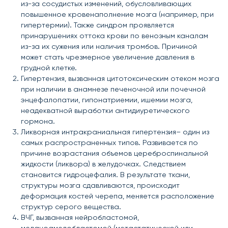
из-за сосудистых изменений, обусловливающих
повышенное кровенаполнение мозга (например, при
гипертермии). Также синдром проявляется
принарушениях оттока крови по венозным каналам
из-за их сужения или наличия тромбов. Причиной
может стать чрезмерное увеличение давления в
грудной клетке.
Гипертензия, вызванная цитотоксическим отеком мозга
при наличии в анамнезе печеночной или почечной
энцефалопатии, гипонатриемии, ишемии мозга,
неадекватной выработки антидиуретического
гормона.
Ликворная интракраниальная гипертензия– один из
самых распространенных типов. Развивается по
причине возрастания объемов цереброспинальной
жидкости (ликвора) в желудочках. Следствием
становится гидроцефалия. В результате ткани,
структуры мозга сдавливаются, происходит
деформация костей черепа, меняется расположение
структур серого вещества.
ВЧГ, вызванная нейробластомой,