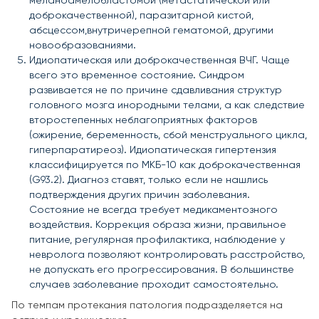
меланоамелобластомой (метастатической или
доброкачественной), паразитарной кистой,
абсцессом,внутричерепной гематомой, другими
новообразованиями.
Идиопатическая или доброкачественная ВЧГ. Чаще
всего это временное состояние. Синдром
развивается не по причине сдавливания структур
головного мозга инородными телами, а как следствие
второстепенных неблагоприятных факторов
(ожирение, беременность, сбой менструального цикла,
гиперпаратиреоз). Идиопатическая гипертензия
классифицируется по МКБ-10 как доброкачественная
(G93.2). Диагноз ставят, только если не нашлись
подтверждения других причин заболевания.
Состояние не всегда требует медикаментозного
воздействия. Коррекция образа жизни, правильное
питание, регулярная профилактика, наблюдение у
невролога позволяют контролировать расстройство,
не допускать его прогрессирования. В большинстве
случаев заболевание проходит самостоятельно.
По темпам протекания патология подразделяется на