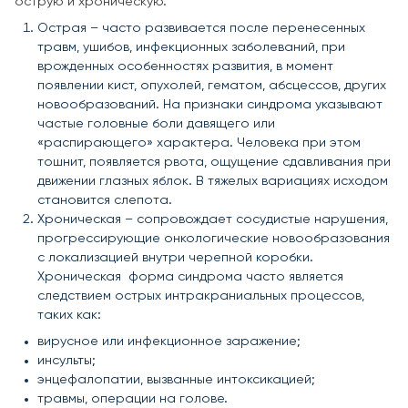
острую и хроническую.
Острая – часто развивается после перенесенных
травм, ушибов, инфекционных заболеваний, при
врожденных особенностях развития, в момент
появлении кист, опухолей, гематом, абсцессов, других
новообразований. На признаки синдрома указывают
частые головные боли давящего или
«распирающего» характера. Человека при этом
тошнит, появляется рвота, ощущение сдавливания при
движении глазных яблок. В тяжелых вариациях исходом
становится слепота.
Хроническая – сопровождает сосудистые нарушения,
прогрессирующие онкологические новообразования
с локализацией внутри черепной коробки.
Хроническая форма синдрома часто является
следствием острых интракраниальных процессов,
таких как:
вирусное или инфекционное заражение;
инсульты;
энцефалопатии, вызванные интоксикацией;
травмы, операции на голове.