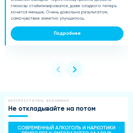
глюкозы стабилизировался, даже сладкого теперь
снижения сахара. Уже через несколько недель стал
результатом: ушли перепады настроения, появилось
хочется меньше. Очень довольна результатом,
меньше ощущать усталость после еды, анализы
больше энергии, а сладкое перестало быть
самочувствие заметно улучшилось.
показали улучшение. Отличный продукт, рекомендую!
соблазном. Продолжаю прием и рада, что нашла
такое решение!
Подробнее
Подробнее
Подробнее
КРУГЛОСУТОЧНО, АНОНИМНО
Не откладывайте на потом
СОВРЕМЕННЫЙ АЛКОГОЛЬ И НАРКОТИКИ