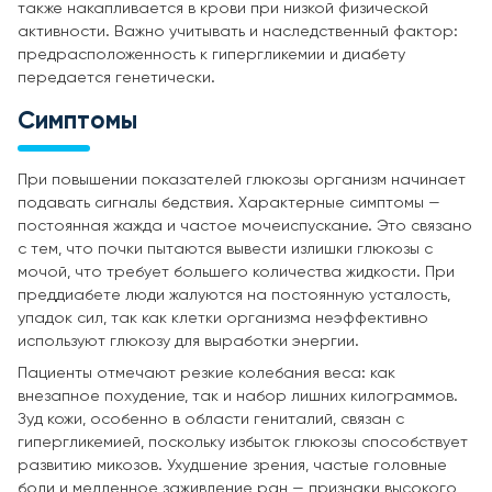
также накапливается в крови при низкой физической
активности. Важно учитывать и наследственный фактор:
предрасположенность к гипергликемии и диабету
передается генетически.
Симптомы
При повышении показателей глюкозы организм начинает
подавать сигналы бедствия. Характерные симптомы —
постоянная жажда и частое мочеиспускание. Это связано
с тем, что почки пытаются вывести излишки глюкозы с
мочой, что требует большего количества жидкости. При
преддиабете люди жалуются на постоянную усталость,
упадок сил, так как клетки организма неэффективно
используют глюкозу для выработки энергии.
Пациенты отмечают резкие колебания веса: как
внезапное похудение, так и набор лишних килограммов.
Зуд кожи, особенно в области гениталий, связан с
гипергликемией, поскольку избыток глюкозы способствует
развитию микозов. Ухудшение зрения, частые головные
боли и медленное заживление ран — признаки высокого