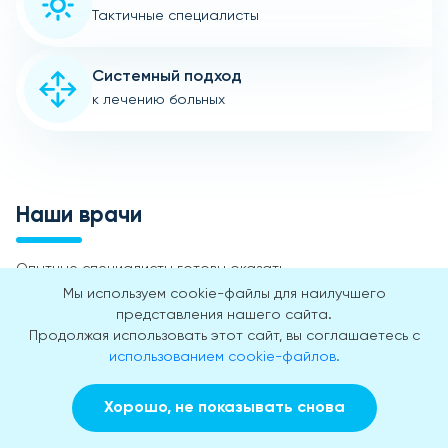
Тактичные специалисты
Системный подход
к лечению больных
Наши врачи
Опытные специалисты готовы оказать
квалифицированную помощь в любое время суток, без
Мы используем cookie-файлы для наилучшего
выходных и праздничных дней.
представления нашего сайта.
Продолжая использовать этот сайт, вы соглашаетесь с
использованием cookie-файлов.
Хорошо, не показывать снова
Заказать звонок
Вызвать врача на дом