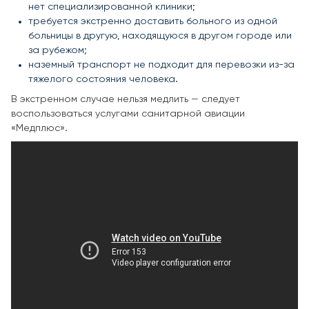
нет специализированной клиники;
требуется экстренно доставить больного из одной
больницы в другую, находящуюся в другом городе или
за рубежом;
наземный транспорт не подходит для перевозки из-за
тяжелого состояния человека.
В экстренном случае нельзя медлить — следует
воспользоваться услугами санитарной авиации
«Медплюс».