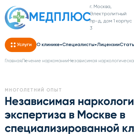
г. Москва,
МЕДПЛЮС
Электролитный
пр-д, дом 1 корпус
3
Услуги
О клинике
Специалисты
Лицензии
Стат
Главная
Лечение наркомании
Независимая наркологическа
МНОГОЛЕТНИЙ ОПЫТ
Независимая нарколог
экспертиза в Москве в
специализированной к