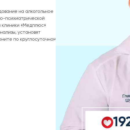
дование на алкогольное
но-психиатрической
й клиники «Медплюс»
нализы, установят
воните по круглосуточному
19