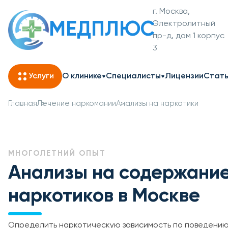
г. Москва,
МЕДПЛЮС
Электролитный
пр-д, дом 1 корпус
3
Услуги
О клинике
Специалисты
Лицензии
Стат
Главная
Лечение наркомании
Анализы на наркотики
МНОГОЛЕТНИЙ ОПЫТ
Анализы на содержани
наркотиков в Москве
Определить наркотическую зависимость по поведению