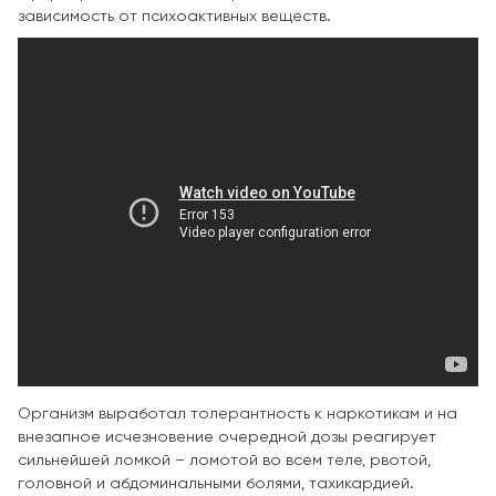
зависимость от психоактивных веществ.
Организм выработал толерантность к наркотикам и на
внезапное исчезновение очередной дозы реагирует
сильнейшей ломкой – ломотой во всем теле, рвотой,
головной и абдоминальными болями, тахикардией.