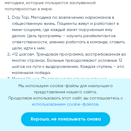
методики, которые пользуются заслуженной
популярностью в мире:
Day Top. Методика по вовлечению наркоманов в
общественную жизнь. Пациенты живут и работают в
мини-социуме, где каждый занят порученным ему
делом. Цель программы – научить реабилитантов
ответственности, умению работать в команде, ставить
цели, идти к ним.
«12 шагов». Трендовая программа, востребованная во
многих странах. Больные преодолевают условные 12
шагов на пути к выздоровлению. Каждая ступень – это
маленькая победа.
Метод Шичко. Программа по самоисцелению,
самоанализу. Реабилитанты ведут дневники, делают
Мы используем cookie-файлы для наилучшего
селфи, чтобы сравнить себя во время болезни и по
представления нашего сайта.
ходу лечения. Они анализируют серию фото, свои
Продолжая использовать этот сайт, вы соглашаетесь с
записи и приходят к выводу, что жить без наркотиков
использованием cookie-файлов.
лучше и здоровей.
Терапевтическое сообщество. Пациенты выполняют
Хорошо, не показывать снова
письменные задания по осознанию и проработке
Заказать звонок
Вызвать врача на дом
своих проблем, поиску решений. Они живут по