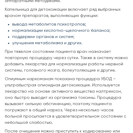
аппаратными методиками.
Капельница для детоксикации включает ряд выбранных
врачом препаратов, выполняющих функции:
вывода метаболитов психотропов;
нормализации кислотно-щелочного баланса;
поддержки органов и систем;
улучшения метаболизма и других.
При тяжелом состоянии пациента врач назначает
повторную процедуру через сутки. Также в систему можно
добавить лекарства для нормализации работы нервной
системы, головного мозга, болеутоляющие и другие.
Опиумным наркоманам показана процедура УБОД –
ультрабыстрая опиоидная детоксикация. Используется
лекарство на основе активного вещества налтрексон,
оно быстро выводит из организма токсины. Процедура
вызывает сильную абстиненцию, поэтому пациента
погружают в общий наркоз. Через несколько часов
больной просыпается в удовлетворительном состоянии с
небольшой слабостью.
После очищения можно приступить к кодированию или